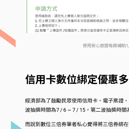
使用安心旅遊每房補助1,0
信用卡數位綁定優惠多
經濟部為了鼓勵民眾使用信用卡、電子票證、行動支
波抽獎時間為7 / 6 ~ 7 / 15，第二波抽獎時
而說到數位三倍券筆者私心覺得將三倍券綁在