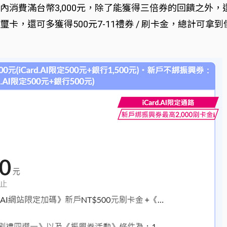
在30天內消費滿台幣3,000元，除了能獲得三倍券的回饋之外
回饋御璽卡，還可多獲得500元7-11禮券 / 刷卡金，總計可