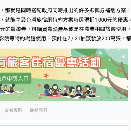
就是同時搭配政府同時推出的許多振興券補助方案，例如交通部觀
，就能享受台灣旅宿網特約方案每房現折1,000元的優
萬張250元的農遊券，可購買農漁產品或是在農業相關旅遊使用，另外還
影院等特約場館使用，預計在7 / 21抽籤發放200萬張