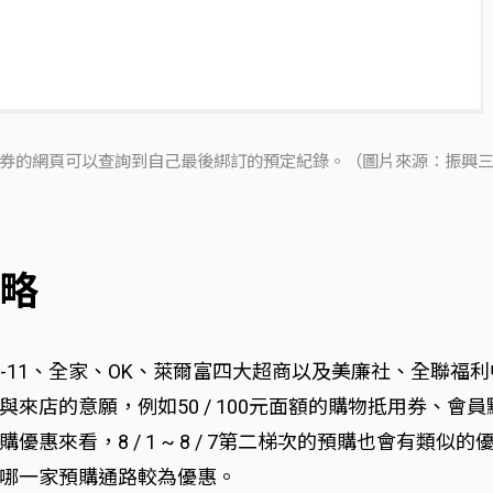
券的網頁可以查詢到自己最後綁訂的預定紀錄。（圖片來源：振興
略
擇在7-11、全家、OK、萊爾富四大超商以及美廉社、全聯
來店的意願，例如50 / 100元面額的購物抵用券、會
惠來看，8 / 1 ~ 8 / 7第二梯次的預購也會有類
哪一家預購通路較為優惠。