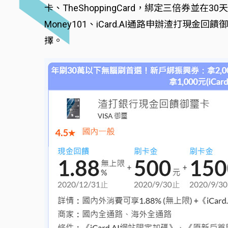
卡、TheShoppingCard，綁定三倍券並
Money101、iCard.AI通路申辦渣打現金
擇。