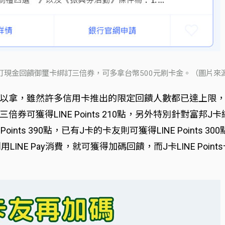
申辦渣打現金回饋御璽卡綁訂三倍券，可多拿台幣500元刷卡金。（圖片來源：i
以拿，雖然許多信用卡推出的限定回饋人數都已達上限
可獲得LINE Points 210點，另外特別針對富邦J
E Points 390點，已有J卡的卡友則可獲得LINE Poi
一筆利用LINE Pay消費，就可獲得加碼回饋，而J卡LINE 