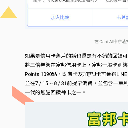
在iCard.AI
如果是信用卡舊戶的話也還是有不錯的回饋可
將三倍券綁在富邦信用卡上，富邦一般卡別綁三倍券
Points 1090點，既有卡友加辦J卡可獲得LIN
並在7 / 15 ~ 8 / 31前提早消費，並包含
一代的無腦回饋神卡之一。