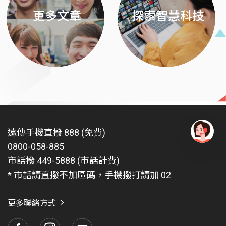
更多文章
探索智慧科技
遠傳手機直撥 888 (免費)
0800-058-885
有
問
市話撥 449-5888 (市話計費)
題
* 市話請直撥不加區碼，手機撥打請加 02
找
愛
瑪
更多聯絡方式