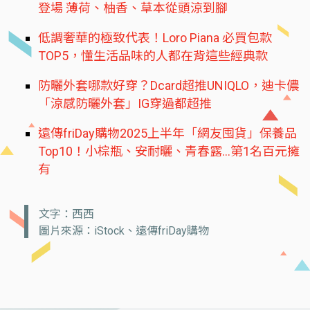
登場 薄荷、柚香、草本從頭涼到腳
低調奢華的極致代表！Loro Piana 必買包款
TOP5，懂生活品味的人都在背這些經典款
防曬外套哪款好穿？Dcard超推UNIQLO，迪卡儂
「涼感防曬外套」IG穿過都超推
遠傳friDay購物2025上半年「網友囤貨」保養品
Top10！小棕瓶、安耐曬、青春露...第1名百元擁
有
文字：西西
圖片來源：iStock、遠傳friDay購物