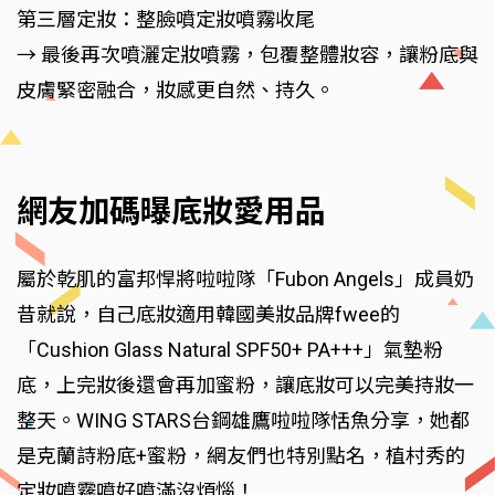
第三層定妝：整臉噴定妝噴霧收尾
→ 最後再次噴灑定妝噴霧，包覆整體妝容，讓粉底與
皮膚緊密融合，妝感更自然、持久。
網友加碼曝底妝愛用品
屬於乾肌的富邦悍將啦啦隊「Fubon Angels」成員奶
昔就說，自己底妝適用韓國美妝品牌fwee的
「Cushion Glass Natural SPF50+ PA+++」氣墊粉
底，上完妝後還會再加蜜粉，讓底妝可以完美持妝一
整天。WING STARS台鋼雄鷹啦啦隊恬魚分享，她都
是克蘭詩粉底+蜜粉，網友們也特別點名，植村秀的
定妝噴霧噴好噴滿沒煩惱！