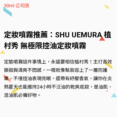
30ml 公司貨
定妝噴霧推薦：SHU UEMURA 植
村秀 無極限控油定妝噴霧
定裝噴霧這件事情上，永遠要相信植村秀！主打長效
鎖妝與清爽不悶感，一噴就像幫妝容上了一層防護
罩，不僅控油表現亮眼，還帶有紓壓香氣，讓你在炎
熱夏天也能維持24小時不泛油的乾爽底妝，是油肌、
混油肌必備好物。