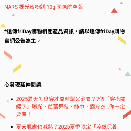
NARS 裸光蜜粉餅 10g 國際航空版
*遠傳friDay購物相關產品資訊，請以遠傳friDay購物
官網公告為主。
心發現延伸閱讀:
2025夏天怎麼穿才會時髦又消暑？7個「穿搭關
鍵字」曝光，芭蕾舞鞋、絲巾、露背衣...你一定
要有！
夏天肌膚也喊熱？2025夏季限定「涼感保養」