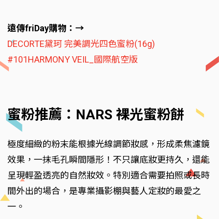
遠傳friDay購物：→
DECORTE黛珂 完美調光四色蜜粉(16g)
#101HARMONY VEIL_國際航空版
蜜粉推薦：NARS 裸光蜜粉餅
極度細緻的粉末能根據光線調節妝感，形成柔焦濾鏡
效果，一抹毛孔瞬間隱形！不只讓底妝更持久，還能
呈現輕盈透亮的自然妝效。特別適合需要拍照或長時
間外出的場合，是專業攝影棚與藝人定妝的最愛之
一。