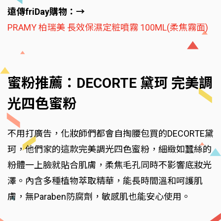
遠傳friDay購物：→
PRAMY 柏瑞美 長效保濕定粧噴霧 100ML(柔焦霧面)
蜜粉推薦：DECORTE 黛珂 完美調
光四色蜜粉
不用打廣告，化妝師們都會自掏腰包買的DECORTE黛
珂，他們家的這款完美調光四色蜜粉，細緻如蠶絲的
粉體一上臉就貼合肌膚，柔焦毛孔同時不影響底妝光
澤。內含多種植物萃取精華，能長時間溫和呵護肌
膚，無Paraben防腐劑，敏感肌也能安心使用。