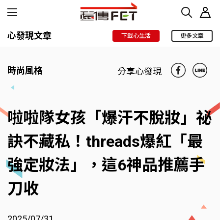
心發現文章
下載心生活
更多文章
時尚風格
分享心發現
啦啦隊女孩「爆汗不脫妝」祕
訣不藏私！threads爆紅「最
強定妝法」，這6神品推薦手
刀收
2025/07/31