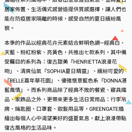
居家佈置、生活儀式感營造提供質感選擇，讓人們也
能在防疫居家隔離的時候，感受自然的夏日繽紛風
貌。
本季的作品以經典花卉元素結合鮮明色調—經典白、
天藍、粉紅粉紫、亮黃色，共推出七款系列，其中備
受矚目的系列為：復古甜美『HENRIETTA浪漫花
吻』、清爽仙氣『SOPHIA夏日精靈』、繽紛可愛的
『BELLE嘉年華花園』、優雅愜意藍色系『DONNA湛
藍風情』。而系列商品除了經典不敗的餐瓷、寢具織
品、家飾品之外，更帶來更多生活日常用品：行李吊
牌、鑰匙圈、口罩套、妝髮用品等，GREENGATE描
繪出每個人心中渴望美好的盛夏氣息，獻上浪漫帶點
復古風格的生活品味。