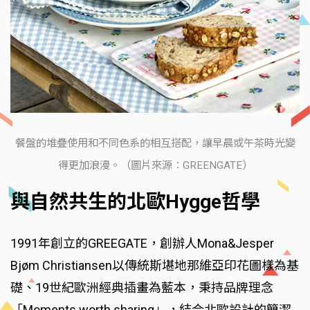
餐盤的堆疊使用和不同色系的相互搭配，讓早晨或午茶時光變
得更加浪漫。（圖片來源：GREENGATE）
與自然共生的北歐Hygge哲學
1991年創立的GREEGATE，創辦人Mona&Jesper
Bjøm Christiansen以傳統斯堪地那維亞印花圖樣為基
礎、19世紀歐洲經典插畫為藍本，秉持品牌理念
「Moments worth sharing」，結合北歐設計的簡潔