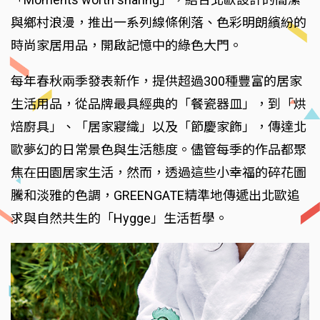
與鄉村浪漫，推出一系列線條俐落、色彩明朗繽紛的
時尚家居用品，開啟記憶中的綠色大門。
每年春秋兩季發表新作，提供超過300種豐富的居家
生活用品，從品牌最具經典的「餐瓷器皿」，到「烘
焙廚具」、「居家寢織」以及「節慶家飾」，傳達北
歐夢幻的日常景色與生活態度。儘管每季的作品都聚
焦在田園居家生活，然而，透過這些小幸福的碎花圖
騰和淡雅的色調，GREENGATE精準地傳遞出北歐追
求與自然共生的「Hygge」生活哲學。