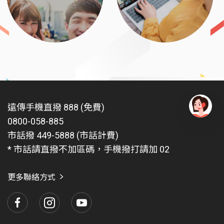
遠傳手機直撥 888 (免費)
0800-058-885
有
問
市話撥 449-5888 (市話計費)
題
* 市話請直撥不加區碼，手機撥打請加 02
找
愛
瑪
更多聯絡方式