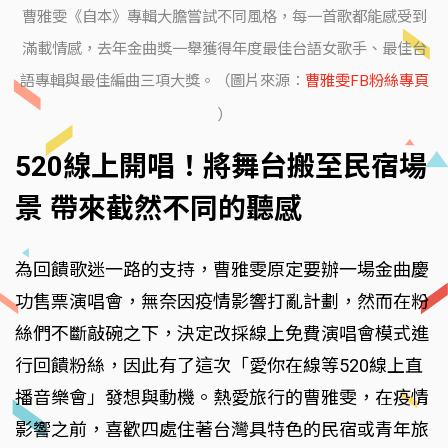
曹雅雯《自本》專輯大膽嘗試不同風格，每一首歌都能感受到
滿載情感，去年金曲獎一舉獲得年度最佳台語女歌手、最佳台
語專輯與最佳編曲三項大獎。（圖片來源：
曹雅雯FB粉絲專頁
）
520線上開唱！將舞台搬至民宿場
景 帶來截然不同的聽感
為回饋歌迷一路的支持，曹雅雯原定要辦一場金曲慶
功售票演唱會，無奈因疫情影響打亂計劃，然而在粉
絲們不斷敲碗之下，決定改採線上免費演唱會模式進
行回饋粉絲，因此有了這次「愛你在線等520線上直
播音樂會」發想與動機。熱愛旅行的曹雅雯，在疫情
影響之前，喜歡四處住著台灣具特色的民宿或青年旅