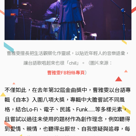
曹雅雯擅長把生活觀察化作靈感，以貼近年輕人的音樂語彙，
讓台語歌唱起來也很「chill」。（圖片來源：
曹雅雯FB粉絲專頁
）
不僅如此，在去年第32屆金曲獎中，曹雅雯以台語專
輯《自本》入圍八項大獎，專輯中大膽嘗試不同風
格，結合Lo-Fi、電子、民謠、Funk……等多樣元素，
且嘗試以過往未使用的題材作為創作理念，例如聽得
到愛情、親情，也聽得出厭世、自我懷疑與追尋，每