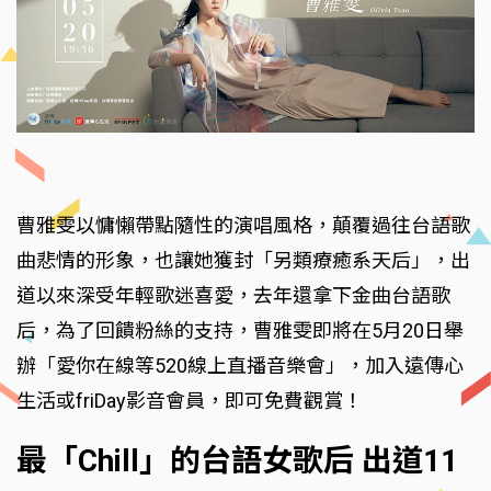
曹雅雯以慵懶帶點隨性的演唱風格，顛覆過往台語歌
曲悲情的形象，也讓她獲封「另類療癒系天后」，出
道以來深受年輕歌迷喜愛，去年還拿下金曲台語歌
后，為了回饋粉絲的支持，曹雅雯即將在5月20日舉
辦「愛你在線等520線上直播音樂會」，加入遠傳心
生活或friDay影音會員，即可免費觀賞！
最「Chill」的台語女歌后 出道11