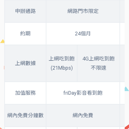
申辦通路
網路門市限定
約期
24個月
上網吃到飽
4G上網吃到飽
上網數據
(21Mbps)
不限速
加值服務
friDay影音看到飽
f
網內免費分鐘數
網內免費