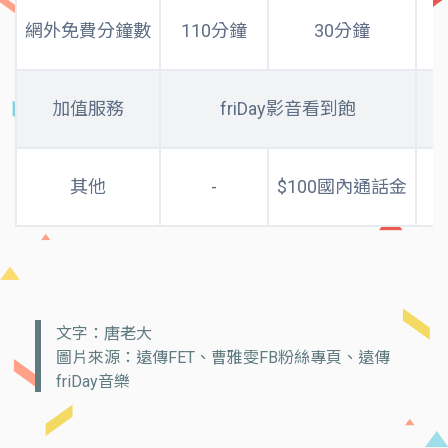
網外免費分鐘數
110分鐘
30分鐘
加值服務
friDay影音看到飽
其他
-
$100國內通話金
文字：唐老大
圖片來源：遠傳FET、曹雅雯FB粉絲專頁、遠傳
friDay音樂