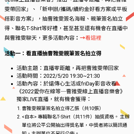
雯帶回家」、「新申辦/攜碼/續約金好看方案或平板
搭影音方案」，抽曹雅雯簽名海報、親筆簽名拍立
得、聯名T-Shirt等好禮，甚至甚至還有機會在直播中
與曹雅雯聊天，更多活動內容
：
→
看這裡
活動一：看直播抽曹雅雯親筆簽名拍立得
活動主題：直播零距離，再把曹雅雯帶回家
活動時間：2022/5/20 19:30~21:30
活動內容：於遠傳心生活或friDay影音收看
《2022愛你在線等─曹雅雯線上直播音樂會》
獨家LIVE直播，就有機會獲得：
曹雅雯親筆簽名拍立得乙張（共10張）
<自本> 專輯聯名T-Shirt（共11件）抽獎資格。 主辦
單位將公平公開抽出得獎名單，中獎者將以簡訊通
知，主辦單位不另行公佈。