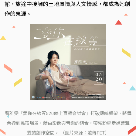
館，旅途中接觸的土地風情與人文情感，都成為她創
作的泉源。
曹雅雯「愛你在線等520線上直播音樂會」打破傳統框架，將舞
台搬到民宿場景，藉由影像與音樂的結合，帶領粉絲走進曹雅
雯的創作空間。 （圖片來源：遠傳FET）