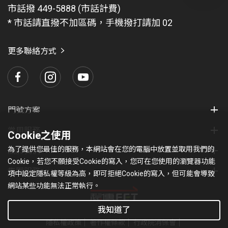
問
市話撥 449-5888 (市話計費)
題
* 市話請直撥不加區碼，手機撥打請加 02
找
愛
瑪
更多聯絡方式
門號方案
常用服務
Cookie之使用
為了提供您最佳的服務，本網站會在您的電腦中放置並取用我們的
關於我們
Cookie，若您不願接受Cookie的寫入，您可在您使用的瀏覽器功能
集團服務
項中設定隱私權等級為高，即可拒絕Cookie的寫入，但可能會導致
網站某些功能無法正常執行。
我知道了
隱私權政策
著作權條款
行政院消保會