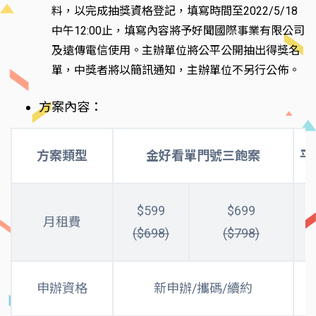
料，以完成抽獎資格登記，填寫時間至2022/5/18
中午12:00止，填寫內容將予好聞國際事業有限公司
及遠傳電信使用。主辦單位將公平公開抽出得獎名
單，中獎者將以簡訊通知，主辦單位不另行公佈。
方案內容：
方案類型
金好看單門號三飽案
平
$599
$699
月租費
($698)
($798)
申辦資格
新申辦/攜碼/續約