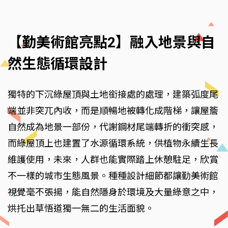
【勤美術館亮點2】融入地景與自
然生態循環設計
獨特的下沉綠屋頂與土地銜接處的處理，建築弧度尾
端並非突兀內收，而是順暢地被轉化成階梯，讓屋簷
自然成為地景一部份，代謝鋼材尾端轉折的衝突感，
而綠屋頂上也建置了水源循環系統，供植物永續生長
維護使用，未來，人群也能實際踏上休憩駐足，欣賞
不一樣的城市生態風景。種種設計細節都讓勤美術館
視覺毫不張揚，能自然隱身於環境及大量綠意之中，
烘托出草悟道獨一無二的生活面貌。