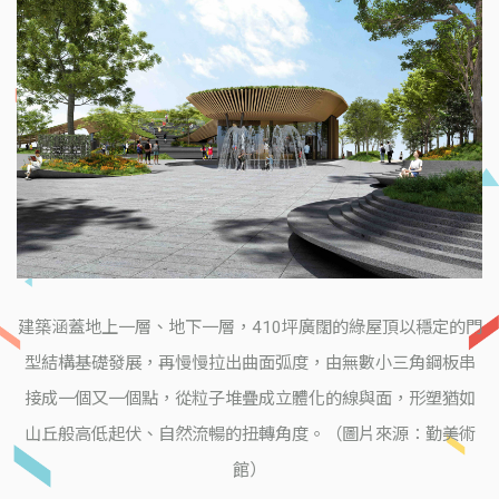
建築涵蓋地上一層、地下一層，410坪廣闊的綠屋頂以穩定的門
型結構基礎發展，再慢慢拉出曲面弧度，由無數小三角鋼板串
接成一個又一個點，從粒子堆疊成立體化的線與面，形塑猶如
山丘般高低起伏、自然流暢的扭轉角度。（圖片來源：勤美術
館）