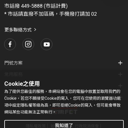
問
市話撥 449-5888 (市話計費)
題
* 市話請直撥不加區碼，手機撥打請加 02
找
愛
瑪
更多聯絡方式
門號方案
常用服務
Cookie之使用
關於我們
為了提供您最佳的服務，本網站會在您的電腦中放置並取用我們的
集團服務
Cookie，若您不願接受Cookie的寫入，您可在您使用的瀏覽器功能
項中設定隱私權等級為高，即可拒絕Cookie的寫入，但可能會導致
網站某些功能無法正常執行。
我知道了
隱私權政策
著作權條款
行政院消保會