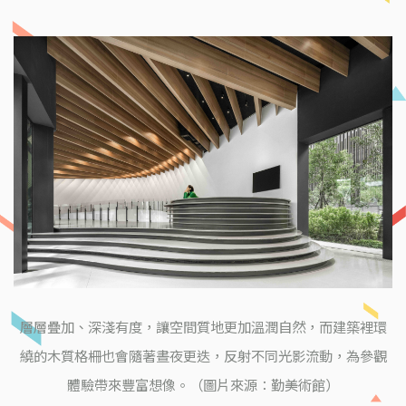
層層疊加、深淺有度，讓空間質地更加溫潤自然，而建築裡環
繞的木質格柵也會隨著晝夜更迭，反射不同光影流動，為參觀
體驗帶來豐富想像。（圖片來源：勤美術館）