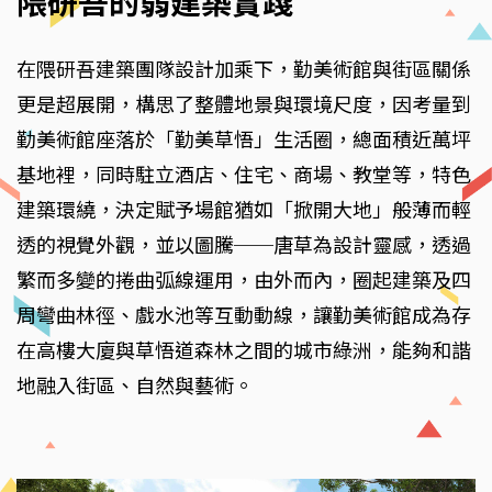
隈研吾的弱建築實踐
在隈研吾建築團隊設計加乘下，勤美術館與街區關係
更是超展開，構思了整體地景與環境尺度，因考量到
勤美術館座落於「勤美草悟」生活圈，總面積近萬坪
基地裡，同時駐立酒店、住宅、商場、教堂等，特色
建築環繞，決定賦予場館猶如「掀開大地」般薄而輕
透的視覺外觀，並以圖騰──唐草為設計靈感，透過
繁而多變的捲曲弧線運用，由外而內，圈起建築及四
周彎曲林徑、戲水池等互動動線，讓勤美術館成為存
在高樓大廈與草悟道森林之間的城市綠洲，能夠和諧
地融入街區、自然與藝術。