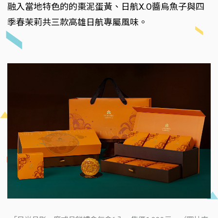
融入當地特色的的棗泥蛋黃、日航X.O醬烏魚子與四
季春茉莉共三款高雄日航專屬風味。