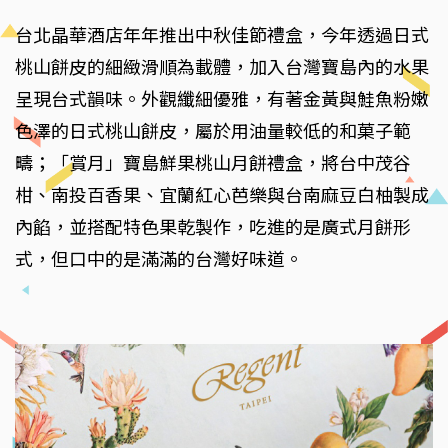
台北晶華酒店年年推出中秋佳節禮盒，今年透過日式
桃山餅皮的細緻滑順為載體，加入台灣寶島內的水果
呈現台式韻味。外觀纖細優雅，有著金黃與鮭魚粉嫩
色澤的日式桃山餅皮，屬於用油量較低的和菓子範
疇；「賞月」寶島鮮果桃山月餅禮盒，將台中茂谷
柑、南投百香果、宜蘭紅心芭樂與台南麻豆白柚製成
內餡，並搭配特色果乾製作，吃進的是廣式月餅形
式，但口中的是滿滿的台灣好味道。