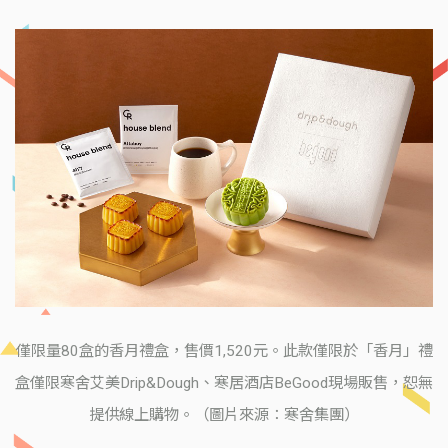
僅限量80盒的香月禮盒，售價1,520元。此款僅限於「香月」禮
盒僅限寒舍艾美Drip&Dough、寒居酒店BeGood現場販售，恕無
提供線上購物。（圖片來源：寒舍集團）