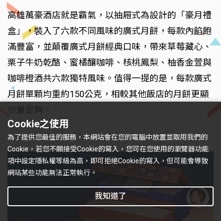
高雄萬豪酒店就是霸氣，以抽屜式為設計的「豪月禮
盒」，裝入了六款不同風味的廣式月餅，每款內餡飽
滿豐富，並顛覆廣式月餅經典口味，帶來草莓藏心、
栗子牛奶乾酪、蜜橘釀咖啡、核桃鳳梨、柚香金萱與
咖啡橙酒共六款獨特風味。值得一提的是，每款廣式
月餅單顆均重約150公克，相較其他飯店的月餅更顯
份量足夠。
Cookie之使用
為了提供您最佳的服務，本網站會在您的電腦中放置並取用我們的
Cookie，若您不願接受Cookie的寫入，您可在您使用的瀏覽器功能
項中設定隱私權等級為高，即可拒絕Cookie的寫入，但可能會導致
網站某些功能無法正常執行。
我知道了
有