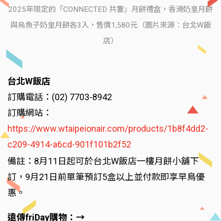
2025年限定的「CONNECTED 共響」月餅禮盒，香滑奶皇月餅
與烏魚子奶皇月餅各3入，售價1,580元（圖片來源：台北W飯
店）
台北W飯店
訂購電話：(02) 7703-8942
訂購網站：
https://www.wtaipeionair.com/products/1b8f4dd2-
c209-4914-a6cd-901f101b2f52
備註：8月11日起可於台北W飯店一樓月餅小舖下
訂，9月21日前單筆預訂5盒以上並付款即享早鳥優
惠。
遠傳friDay購物：→