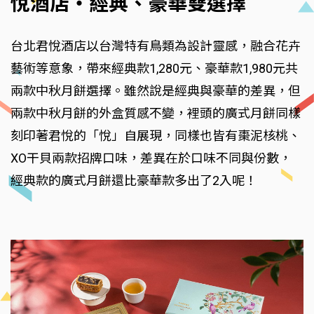
悅酒店‧經典、豪華雙選擇
台北君悅酒店以台灣特有鳥類為設計靈感，融合花卉
藝術等意象，帶來經典款1,280元、豪華款1,980元共
兩款中秋月餅選擇。雖然說是經典與豪華的差異，但
兩款中秋月餅的外盒質感不變，裡頭的廣式月餅同樣
刻印著君悅的「悅」自展現，同樣也皆有棗泥核桃、
XO干貝兩款招牌口味，差異在於口味不同與份數，
經典款的廣式月餅還比豪華款多出了2入呢！