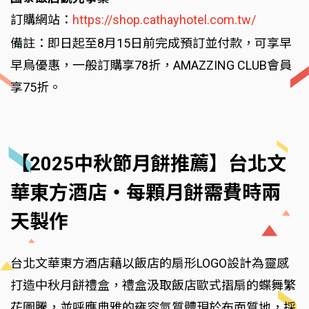
訂購網站：
https://shop.cathayhotel.com.tw/
備註：即日起至8月15日前完成預訂並付款，可享早
早鳥優惠，一般訂購享78折，AMAZZING CLUB會員
享75折。
【2025中秋節月餅推薦】台北文
華東方酒店‧每顆月餅需費時兩
天製作
台北文華東方酒店藉以飯店的扇形LOGO設計為靈感
打造中秋月餅禮盒，禮盒汲取飯店歐式摺扇的蝶舞繁
花圖騰，並呼應典雅的雍容氣質體現於布面質地，採