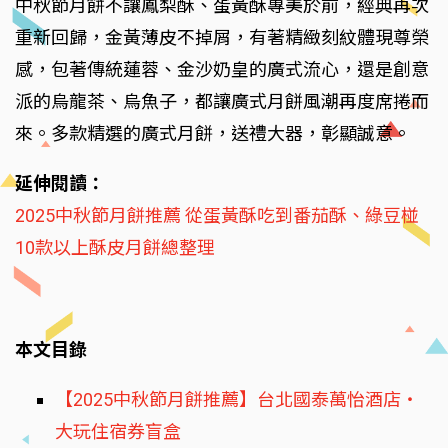
中秋節月餅不讓鳳梨酥、蛋黃酥專美於前，經典再次
重新回歸，金黃薄皮不掉屑，有著精緻刻紋體現尊榮
感，包著傳統蓮蓉、金沙奶皇的廣式流心，還是創意
派的烏龍茶、烏魚子，都讓廣式月餅風潮再度席捲而
來。多款精選的廣式月餅，送禮大器，彰顯誠意。
延伸閱讀：
2025中秋節月餅推薦 從蛋黃酥吃到番茄酥、綠豆椪
10款以上酥皮月餅總整理
本文目錄
【2025中秋節月餅推薦】台北國泰萬怡酒店‧
大玩住宿券盲盒