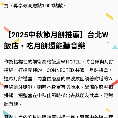
買，再享最高贈點1,000點數。
【2025中秋節月餅推薦】台北W
飯店‧吃月餅還能聽音樂
作為指標性的前衛風格飯店W HOTEL，將音樂與月餅
連結，打造獨特的「CONNECTED 共響」月餅禮盒。
這款月餅禮盒，內盒由層層的聲波紋圍繞著附贈的W
無線藍牙喇叭，喇叭本身富有防潑水、配備耐磨壓扣
掛繩，把整盒在中秋佳節時帶出去與朋友共享，絕對
超有趣。
當然，盒內的月餅吸睛度同樣十足，紫艷中餐廳主廚