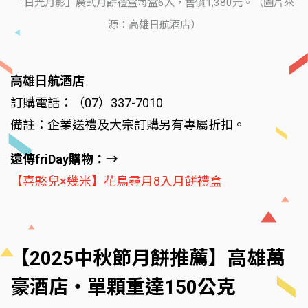
「日光月影」廣式月餅禮盒每盒6入，售價1,380元。（圖片來
源：高雄日航酒店）
高雄日航酒店
訂購電話：（07）337-7010
備註：企業送禮及大宗訂購另有專屬折扣。
遠傳friDay購物：→
【喜憨兒×幾米】花鳥尋月8入月餅禮盒
【2025中秋節月餅推薦】高雄萬
豪酒店‧單顆重達150公克