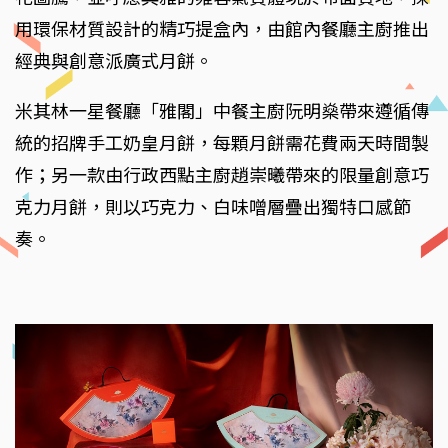
用環保材質設計的精巧提盒內，由館內餐廳主廚推出
經典與創意派廣式月餅。
米其林一星餐廳「雅閣」中餐主廚阮明燊帶來遵循傳
統的招牌手工奶皇月餅，每顆月餅需花費兩天時間製
作；另一款由行政西點主廚趙崇曦帶來的限量創意巧
克力月餅，則以巧克力、白味噌層疊出獨特口感節
奏。