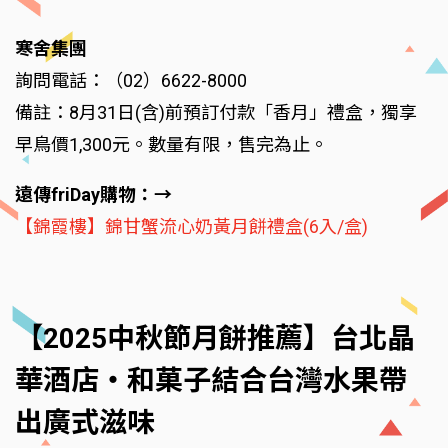
寒舍集團
詢問電話：（02）6622-8000
備註：8月31日(含)前預訂付款「香月」禮盒，獨享
早鳥價1,300元。數量有限，售完為止。
遠傳friDay購物：→
【錦霞樓】錦甘蟹流心奶黃月餅禮盒(6入/盒)
【2025中秋節月餅推薦】台北晶
華酒店‧和菓子結合台灣水果帶
出廣式滋味