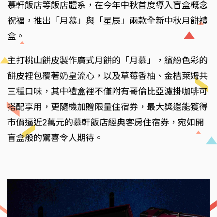
慕軒飯店等飯店體系，在今年中秋首度導入盲盒概念
祝福，推出「月慕」與「星辰」兩款全新中秋月餅禮
盒。
主打桃山餅皮製作廣式月餅的「月慕」，繽紛色彩的
餅皮裡包覆著奶皇流心，以及草莓香柚、金桔萊姆共
三種口味，其中禮盒裡不僅附有哥倫比亞濾掛咖啡可
搭配享用，更隨機加贈限量住宿券，最大獎還能獲得
市價逼近2萬元的慕軒飯店經典客房住宿券，宛如開
盲盒般的驚喜令人期待。