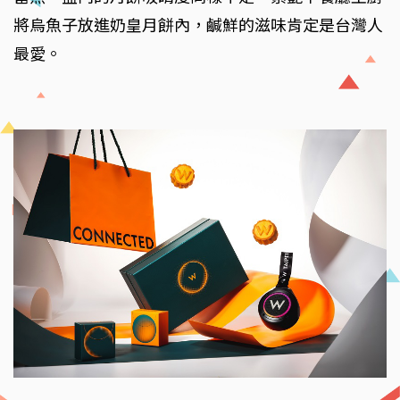
將烏魚子放進奶皇月餅內，鹹鮮的滋味肯定是台灣人
最愛。