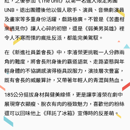
紅，之後參加《The Unit》以第一名進入限定男團
UNB。退出團體後他以個人歌手、演員、音樂劇演員
及畫家等多重身份活躍，戲路極廣。不管是《苦盡柑
來遇見你》讓人心碎的初戀，還是《弱美男英雄》裡
令人不寒而慄的瘋批反派，都能完美駕馭。
在《新進社員姜會長》中，李濬榮更挑戰一人分飾兩
角的難度，將會長附身後的霸道語氣、走路姿態與年
輕身體的不協調感演得極具說服力，演技層次豐富，
既有會長的威嚴算計，又帶著年輕人的青澀與熱血。
185公分挺拔身材與健美線條，更是讓李濬榮在劇中
展現穿衣顯瘦、脫衣有肉的極致魅力，喜歡他的粉絲
還可以回味他上《拜託了冰箱》宣傳時的反差萌。