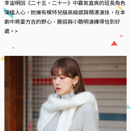
李宙明因《二十五，二十一》中霸氣直爽的班長角色
深植人心，她擁有模特兒級高級感與精湛演技，在本
劇中將姜方吉的野心、脆弱與小聰明演繹得恰到好
處。>