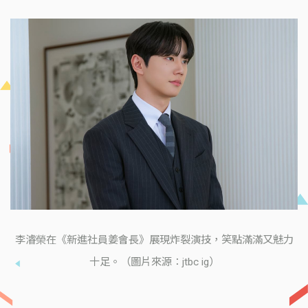
李濬榮在《新進社員姜會長》展現炸裂演技，笑點滿滿又魅力
十足。（圖片來源：jtbc ig）