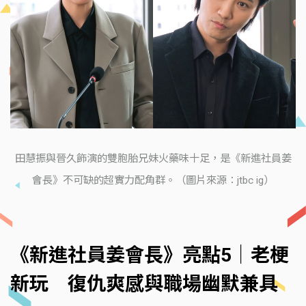
田慧振與晉久飾演的雙胞胎兄妹火藥味十足，是《新進社員姜
會長》不可缺的超實力配角群。（圖片來源：jtbc ig）
《新進社員姜會長》亮點5｜老梗
新玩 復仇爽感與職場幽默兼具