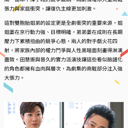
張力與家庭衝突，讓復仇主線更加刺激。
這對雙胞胎姐弟的設定更是全劇衝突的重要來源，姐
姐姜在京行動力強、目標明確，弟弟姜在成則在長期
壓力下累積扭曲的競爭心態，兩人的對手戲火花四
射，將家族內部的權力鬥爭與人性黑暗面刻畫得淋漓
盡致。田慧振與晉久的實力派演技讓這些看似臉譜化
的角色都擁有血肉與層次，為劇集的商戰部分注入強
大張力。