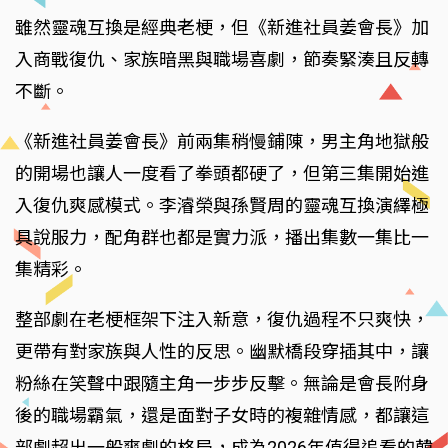
雖然靈魂互換是經典老梗，但《新進社員姜會長》加
入商戰復仇、家族暗黑與職場喜劇，節奏緊湊且反轉
不斷。
《新進社員姜會長》前兩集稍慢鋪陳，男主角地獄般
的開場也讓人一度看了拳頭都硬了，但第三集開始進
入復仇爽感模式。李濬榮與孫賢周的靈魂互換演繹極
具說服力，配角群也都是實力派，播出集數一集比一
集精彩。
整部劇在老梗框架下注入新意，復仇過程不只爽快，
更帶有對家族與人性的反思。幽默橋段穿插其中，讓
粉絲在笑聲中跟隨主角一步步反擊。無論是會長附身
後的職場霸氣，還是面對子女時的複雜情感，都讓這
部劇超出一般爽劇的格局，成為2026年值得追看的韓