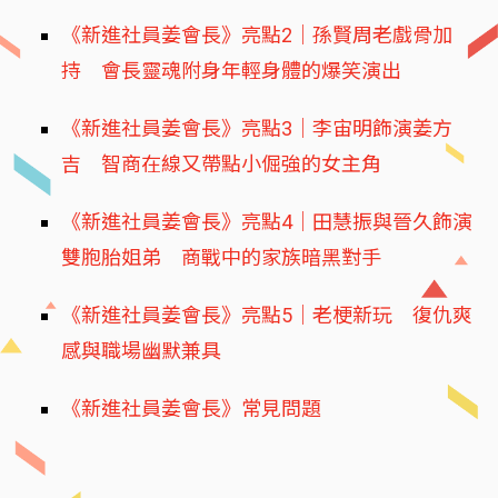
《新進社員姜會長》亮點2｜孫賢周老戲骨加
持 會長靈魂附身年輕身體的爆笑演出
《新進社員姜會長》亮點3｜李宙明飾演姜方
吉 智商在線又帶點小倔強的女主角
《新進社員姜會長》亮點4｜田慧振與晉久飾演
雙胞胎姐弟 商戰中的家族暗黑對手
《新進社員姜會長》亮點5｜老梗新玩 復仇爽
感與職場幽默兼具
《新進社員姜會長》常見問題