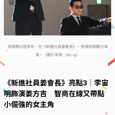
孫賢周出道多年，在《新進社員姜會長》一登場就吸睛力滿
滿。（圖片來源：jtbc ig）
《新進社員姜會長》亮點3｜李宙
明飾演姜方吉 智商在線又帶點
小倔強的女主角