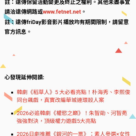
註：遠傳保留活動變更及終止之權利。其他未盡事宜
請洽遠傳網路或
www.fetnet.net
。
註：遠傳friDay影音影片播放均有期間限制，請留意
官方訊息。
心發現延伸閱讀:
韓劇《稻草人》5 大必看亮點！朴海秀、李熙俊
同台飆戲，真實改編華城連環殺人案
2026必追韓劇《權慾之巔》！朱智勛、河智苑
強強對決，頂級權力遊戲5大亮點
2026日劇推薦《銀河的一票》：素人參選×女性