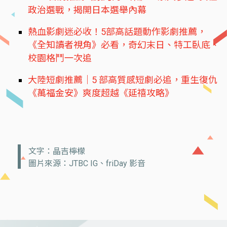
政治選戰，揭開日本選舉內幕
熱血影劇迷必收！5部高話題動作影劇推薦，
《全知讀者視角》必看，奇幻末日、特工臥底、
校園格鬥一次追
大陸短劇推薦｜5 部高質感短劇必追，重生復仇
《萬福金安》爽度超越《延禧攻略》
文字：晶吉檸檬
圖片來源：JTBC IG、friDay 影音