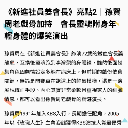
《新進社員姜會長》亮點2｜孫賢
周老戲骨加持 會長靈魂附身年
輕身體的爆笑演出
孫賢周在《新進社員姜會長》飾演72歲的鐵血會長姜
龍虎，互換後靈魂跑到李濬榮的身體裡，雖然後面幾
集角色因劇情設定多躺在病床上，但前期的戲份依舊
關鍵，無論是開賽車在跑道上的帥氣模樣，還是一邊
展現鐵血手段、內心其實非常柔軟且重視家人的細膩
情感，都可以看出孫賢周老戲骨的精湛演技。
孫賢周1991年加入KBS入行，長期擔任配角，2005
年以《玫瑰人生》主角姿態獲得KBS演技大賞最優秀