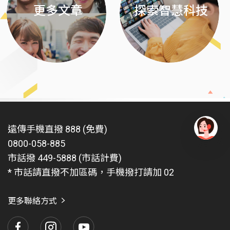
更多文章
探索智慧科技
遠傳手機直撥 888 (免費)
0800-058-885
有
問
市話撥 449-5888 (市話計費)
題
* 市話請直撥不加區碼，手機撥打請加 02
找
愛
瑪
更多聯絡方式