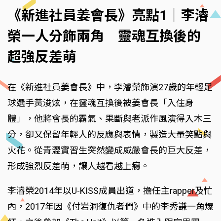
《新進社員姜會長》亮點1｜李濬
榮一人分飾兩角 靈魂互換後的
超強反差萌
在《新進社員姜會長》中，李濬榮飾演27歲的年輕足
球選手黃浚炫，在靈魂互換後被姜會長「入住身
體」，他將會長的霸氣、果斷與老派作風演得入木三
分，卻又保留年輕人的反應與表情，製造大量笑點與
火花。從青澀實習生突然變成威嚴會長的巨大反差，
形成強烈反差萌，讓人越看越上癮。
李濬榮2014年以U-KISS成員出道，擔任主rapper及忙
內，2017年因《付岩洞復仇者們》中的李秀謙一角爆