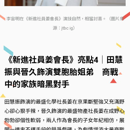
李宙明在《新進社員姜會長》演技自然，相當討喜。（圖片來
源：jtbc ig）
《新進社員姜會長》亮點4｜田慧
振與晉久飾演雙胞胎姐弟 商戰
中的家族暗黑對手
田慧振飾演的最盛化學社長姜在京果斷堅強又充滿野
心卻心狠手辣，晉久飾演的最盛物產社長姜在成野心
勃勃卻個性軟弱，兩人作為會長的子女年紀相仿，展
開一連串不擇手段的競爭戲碼，為劇情增添大量商戰