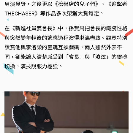
男演員獎，之後更以《松藥店的兒子們》、《追擊者
THECHASER》等作品多次榮獲大賞肯定。
在《新進社員姜會長》中，孫賢周把會長的鐵腕性格
與突然變年輕後的適應過程演得淋漓盡致。觀眾特別
讚賞他與李濬榮的靈魂互換戲碼，兩人雖然外表不
同，卻能讓人清楚感受到「會長」與「浚炫」的靈魂
切換，演技說服力極強。