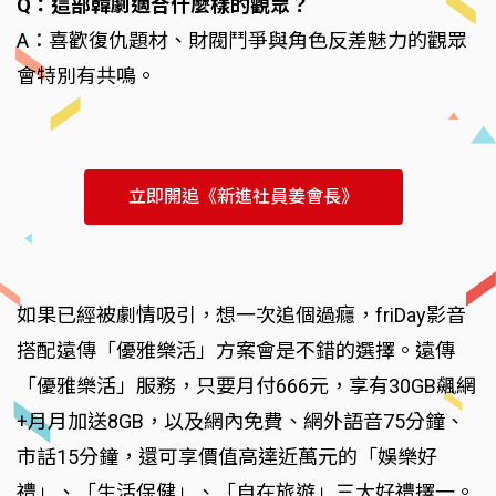
Q：這部韓劇適合什麼樣的觀眾？
A：喜歡復仇題材、財閥鬥爭與角色反差魅力的觀眾
會特別有共鳴。
立即開追《新進社員姜會長》
如果已經被劇情吸引，想一次追個過癮，friDay影音
搭配遠傳「優雅樂活」方案會是不錯的選擇。遠傳
「優雅樂活」服務，只要月付666元，享有30GB飆網
+月月加送8GB，以及網內免費、網外語音75分鐘、
市話15分鐘，還可享價值高達近萬元的「娛樂好
禮」、「生活保健」、「自在旅遊」三大好禮擇一。