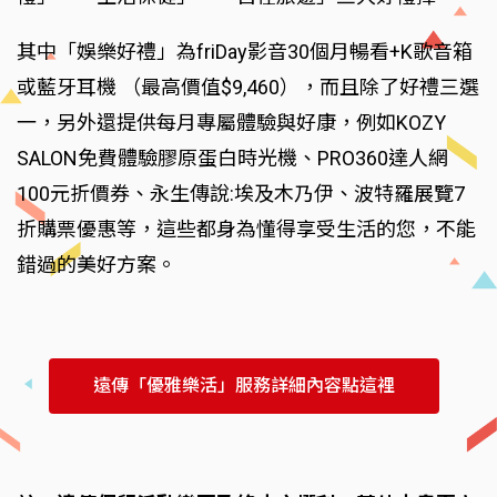
其中「娛樂好禮」為friDay影音30個月暢看+K歌音箱
或藍牙耳機 （最高價值$9,460），而且除了好禮三選
一，另外還提供每月專屬體驗與好康，例如KOZY
SALON免費體驗膠原蛋白時光機、PRO360達人網
100元折價券、永生傳說:埃及木乃伊、波特羅展覽7
折購票優惠等，這些都身為懂得享受生活的您，不能
錯過的美好方案。
遠傳「優雅樂活」服務詳細內容點這裡