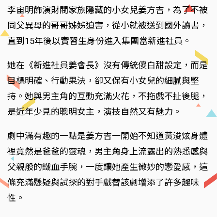
李宙明飾演財閥家族隱藏的小女兒姜方吉，為了不被
同父異母的哥哥姊姊迫害，從小就被送到國外讀書，
直到15年後以實習生身份進入集團當新進社員。
她在《新進社員姜會長》沒有傳統傻白甜設定，而是
目標明確、行動果決，卻又保有小女兒的細膩與堅
持。她與男主角的互動充滿火花，不拖戲不扯後腿，
是近年少見的聰明女主，演技自然又有魅力。
劇中滿有趣的一點是姜方吉一開始不知道黃浚炫身體
裡竟然是爸爸的靈魂，男主角身上流露出的熟悉感與
父親般的鐵血手腕，一度讓她產生微妙的戀愛感，這
條充滿懸疑與試探的對手戲替該劇增添了許多趣味
性。