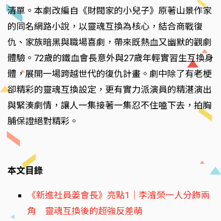
清單。本劇改編自《財閥家的小兒子》原著山景作家
的同名網路小說，以靈魂互換為核心，結合商戰復
仇、家族暗黑與職場喜劇，帶來既熱血又幽默的觀劇
體驗。72歲的鐵血會長意外與27歲年輕實習生互換身
體，展開一場跨越世代的復仇計畫。劇中除了有老梗
卻精彩的靈魂互換設定，更有實力派演員的精湛演出
與緊湊劇情，讓人一集接著一集忍不住嗑下去，拍胸
脯保證絕對精彩。
本文目錄
《新進社員姜會長》亮點1｜李濬榮一人分飾兩
角 靈魂互換後的超強反差萌