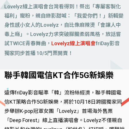
Lovelyz線上演唱會台灣看得到！祭出「專屬客製化
福利」寵粉，親自錄影甜喊：「我愛你們！」新輯變
身性感小女人的Lovelyz，自比像麻辣燙「會讓人中
毒上癮」。Lovelyz力求突破朦朧柔弱風格，放話嘗
試TWICE青春舞曲，
Lovelyz線上演唱會
friDay影音
獨家同步首播 10/5門票開賣！
聯手韓國電信KT合作5G新娛樂
遠傳friDay影音瞄準「韓」流粉絲經濟，聯手韓國電
信KT策略合作5G新娛樂，將於10月18日跨國獨家同
步舉辦K-pop冠軍女團「Lovelyz」首場海外售票
「Deep Forest」線上直播演唱會。Lovelyz不僅親自