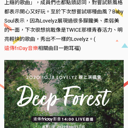
上癮的歌曲」，成員們也都點頭認同，對嘗試新風格
都表示開心又好玩。至於下次想嘗試哪種曲風？Baby
Soul表示，因為Lovelyz展現過很多朦朧美、柔弱美
的一面，下次很想挑戰像是TWICE那樣青春活力、明
亮輕快的歌曲，秀出不一樣的Lovelyz。(
遠傳friDay音樂
相關曲目一飽耳福)