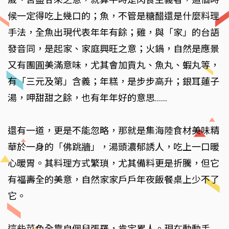
候一定得吃上幾口的；魚，不管是糖醋還是什麼料理
手法，全魚出現代表年年有餘；雞，與「家」的台語
發音同，是起家、家庭興旺之意；火鍋，自然是應景
又有團圓美滿意味，尤其會加貢丸、魚丸、蝦丸等，
有「三元及第」含義；年糕，是步步高升；銀耳蓮子
湯，呷甜甜之餘，也有年年好的意思……
還有一道，更是不能忽略，那就是集海陸食材美味精
華於一身的「佛跳牆」，湯頭濃郁誘人，吃上一口暖
心暖胃。其料理方式繁瑣，尤其備料更是折騰，但它
有福壽全的美意，自然家家戶戶年夜飯餐桌上少不了
它。
這些菜色全靠自個兒張羅，肯定累人。現在動動手