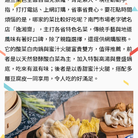
指，打打電話、上網訂購，省事省費心。要花點時間
煩惱的是，哪家的菜比較好吃呢？南門市場老字號名
店「逸湘齋」，主打各省特色名菜，傳統手藝與地道
風味有著好口碑，除了親臨選擇，還提供網購服務。
它的酸菜白肉鍋與蜜汁火腿富貴雙方，值得推薦，前
者是以天然發酵酸白菜為主，加入特製高湯與豐盛鍋
底，吃來有滋有味；後者是以香甜蜜汁火腿，搭配多
層豆腐皮一同享用，令人吃的好滿足。