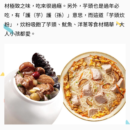
材極致之味，吃來很過癮。另外，芋頭也是過年必
吃，有「護（芋）護（孫）」意思，而這道「芋頭炊
粉」，炊粉吸飽了芋頭、魷魚、洋蔥等食材精華，大
人小孩都愛。