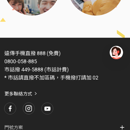
遠傳手機直撥 888 (免費)
0800-058-885
有
問
市話撥 449-5888 (市話計費)
題
* 市話請直撥不加區碼，手機撥打請加 02
找
愛
瑪
更多聯絡方式
門號方案