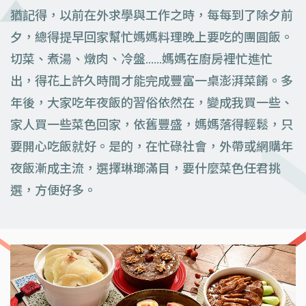
猶記得，以前在外求學與工作之時，每每到了除夕前
夕，總得提早回家幫忙媽媽料理晚上要吃的團圓飯。
切菜、煮湯、燉肉、冷盤……媽媽在廚房裡忙進忙
出，得花上許久時間才能完成豐富一桌澎湃菜餚。多
年後，大家吃年夜飯的習俗依然在，變成我買一些、
家人買一些菜色回家，依舊豐盛，媽媽落得輕鬆，只
要開心吃飯就好。是的，在忙碌社會，外帶或網購年
夜飯漸成主流，選擇琳瑯滿目，要什麼菜色任君挑
選，方便好多。