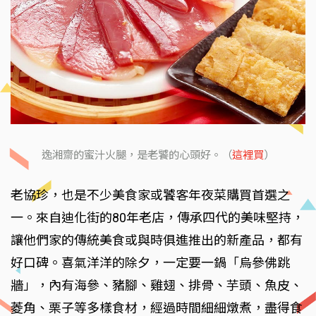
逸湘齋的蜜汁火腿，是老饕的心頭好。（
這裡買
）
老協珍，也是不少美食家或饕客年夜菜購買首選之
一。來自迪化街的80年老店，傳承四代的美味堅持，
讓他們家的傳統美食或與時俱進推出的新產品，都有
好口碑。喜氣洋洋的除夕，一定要一鍋「烏參佛跳
牆」，內有海參、豬腳、雞翅、排骨、芋頭、魚皮、
菱角、栗子等多樣食材，經過時間細細燉煮，盡得食