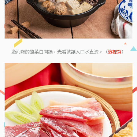
逸湘齋的酸菜白肉鍋，光看就讓人口水直流。（
這裡買
）