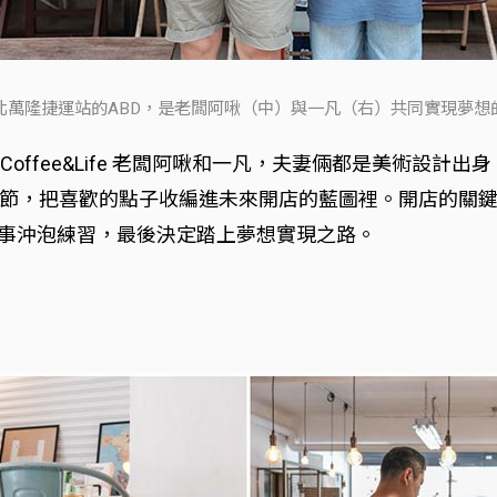
北萬隆捷運站的ABD，是老闆阿啾（中）與一凡（右）共同實現夢想
Coffee&Life 老闆阿啾和一凡，夫妻倆都是美術設
節，把喜歡的點子收編進未來開店的藍圖裡。開店的關
幫同事沖泡練習，最後決定踏上夢想實現之路。