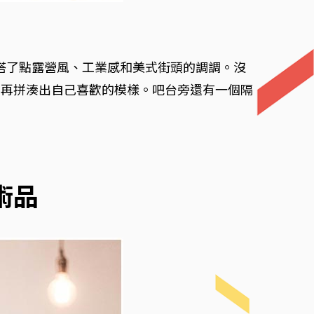
敞，混搭了點露營風、工業感和美式街頭的調調。沒
、再拼湊出自己喜歡的模樣。吧台旁還有一個隔
術品