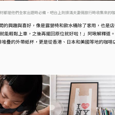
材都是他們全家出遊時必備，吧台上則排滿夫妻倆旅行時收集來的
老闆的興趣與喜好，像是露營椅和飲水桶除了客用，也是
就能輕鬆上車，之後再擺回原位就好啦！」阿啾解釋道
排堆疊的外帶紙杯，更是從香港、日本和美國等地的咖啡