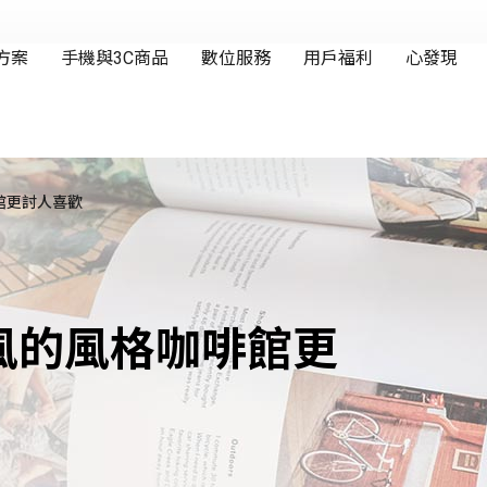
館更討人喜歡
風的風格咖啡館更