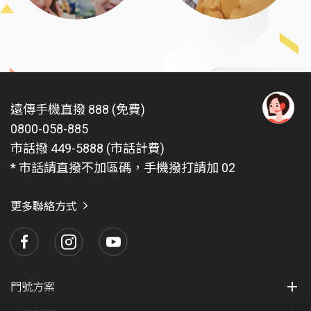
遠傳手機直撥 888 (免費)
0800-058-885
有
問
市話撥 449-5888 (市話計費)
題
* 市話請直撥不加區碼，手機撥打請加 02
找
愛
瑪
更多聯絡方式
門號方案