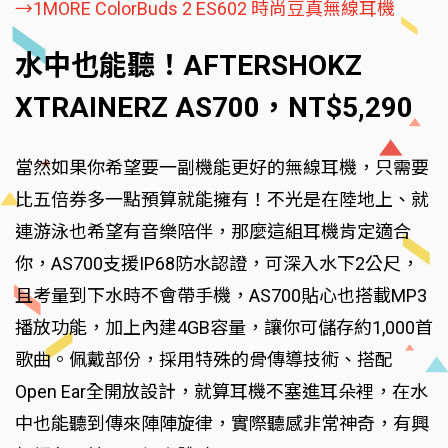
→1MORE ColorBuds 2 ES602 時尚豆真無線耳機
水中也能聽！AFTERSHOKZ
XTRAINERZ AS700，NT$5,290
當然如果你希望要一副機能更好的無線耳機，只需要
比五倍券多一點預算就能擁有！不光是在陸地上、就
連游泳也希望有音樂陪伴，那麼這組耳機肯定適合
你，AS700支援IP68防水認證，可深入水下2公尺，
且考量到下水時不會帶手機，AS700貼心也搭載MP3
播放功能，加上內建4GB容量，讓你可儲存約1,000首
歌曲。佩戴部份，採用特殊的骨傳導技術、搭配
Open Ear全開放設計，就算耳機不塞進耳朵裡，在水
中也能聽到傳來陣陣旋律，實際聽感非常神奇，有興