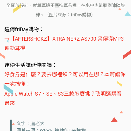
全開放設計，就算耳機不塞進耳朵裡，在水中也能聽到陣陣旋
律。（圖片來源：friDay購物）
遠傳friDay購物：
→【AFTERSHOKZ】XTRAINERZ AS700 骨傳導MP3
運動耳機
遠傳生活誌延伸閱讀：
好食券是什麼？要去哪裡領？可以用在哪？本篇讓你
一次搞懂！
Apple Watch S7、SE、S3三款怎麼挑？聰明選購看
過來
文字：唐老大
圖片來源：iStock, 遠傳friDay購物,