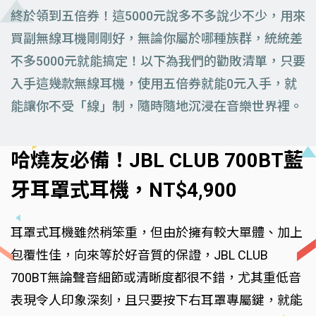
終於領到五倍券！這5000元說多不多說少不少，用來
買副無線耳機剛剛好，無論你屬於哪種族群，統統差
不多5000元就能搞定！以下為我們的勸敗清單，只要
入手這幾款無線耳機，使用五倍券就能0元入手，就
能讓你不受「線」制，隨時隨地沉浸在音樂世界裡。
哈燒友必備！JBL CLUB 700BT藍
牙耳罩式耳機，NT$4,900
耳罩式耳機雖然稍笨重，但由於擁有較大單體、加上
包覆性佳，向來等於好音質的保證，JBL CLUB
700BT無論聲音細節或清晰度都很不錯，尤其重低音
表現令人印象深刻，且只要按下右耳罩專屬鍵，就能