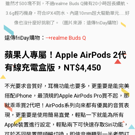
雖然才500塊不到，不過realme Buds Q擁有20小時超長續航、
3.6g輕巧機身，符合IPX4防水、內建10mm超大驅動單元……好
像也沒什麼好挑剔了。（圖片來源：遠傳friDay購物）
遠傳friDay購物：
→realme Buds Q
蘋果人專屬！Apple AirPods 2代
有線充電盒版，NT$4,450
不光要求音質好，耳機功能也要多，更重要是能完美
搭配iPhone，最頂規的Apple AirPods Pro買不起，那
就乖乖買2代吧！AirPods系列向來都有優異的音質表
現，更重要是使用簡易直覺，輕點一下就能為所有
Apple裝置進行設定，輕點兩下可快速存取Siri功能，
可於不同裝置間順暢切換，即使音樂聽到一半老闆打