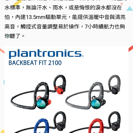
水標準，無論汗水、雨水，或是悔恨的淚水都沒在
怕，內建13.5mm驅動單元，能提供溫暖中音與清亮
高音，觸控式音量調整易於操作，7小時續航力也夠
你聽了。