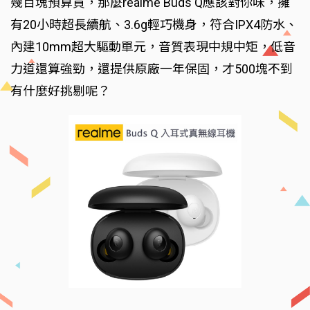
幾百塊預算買，那麼realme Buds Q應該對你味，擁
有20小時超長續航、3.6g輕巧機身，符合IPX4防水、
內建10mm超大驅動單元，音質表現中規中矩，低音
力道還算強勁，還提供原廠一年保固，才500塊不到
有什麼好挑剔呢？