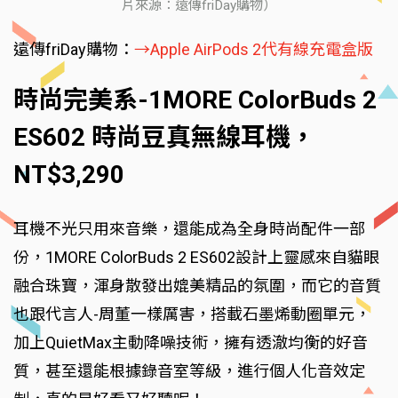
片來源：遠傳friDay購物）
遠傳friDay購物：
→Apple AirPods 2代有線充電盒版
時尚完美系-1MORE ColorBuds 2
ES602 時尚豆真無線耳機，
NT$3,290
耳機不光只用來音樂，還能成為全身時尚配件一部
份，1MORE ColorBuds 2 ES602設計上靈感來自貓眼
融合珠寶，渾身散發出媲美精品的氛圍，而它的音質
也跟代言人-周董一樣厲害，搭載石墨烯動圈單元，
加上QuietMax主動降噪技術，擁有透澈均衡的好音
質，甚至還能根據錄音室等級，進行個人化音效定