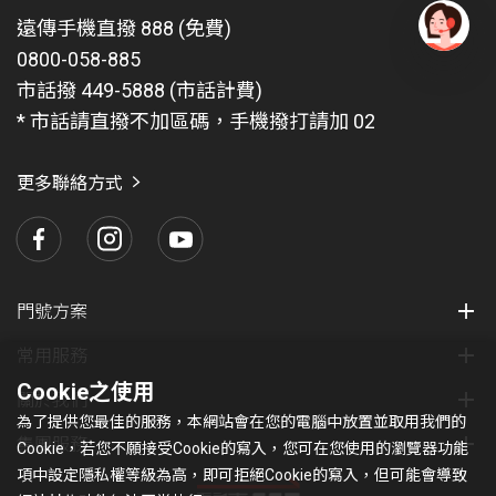
遠傳手機直撥 888 (免費)
0800-058-885
有
問
市話撥 449-5888 (市話計費)
題
* 市話請直撥不加區碼，手機撥打請加 02
找
愛
瑪
更多聯絡方式
門號方案
常用服務
Cookie之使用
關於我們
為了提供您最佳的服務，本網站會在您的電腦中放置並取用我們的
集團服務
Cookie，若您不願接受Cookie的寫入，您可在您使用的瀏覽器功能
項中設定隱私權等級為高，即可拒絕Cookie的寫入，但可能會導致