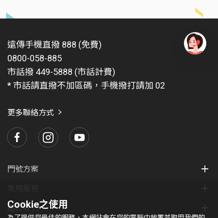
遠傳手機直撥 888 (免費)
0800-058-885
有
問
市話撥 449-5888 (市話計費)
題
* 市話請直撥不加區碼，手機撥打請加 02
找
愛
瑪
更多聯絡方式
門號方案
常用服務
Cookie之使用
關於我們
為了提供您最佳的服務，本網站會在您的電腦中放置並取用我們的