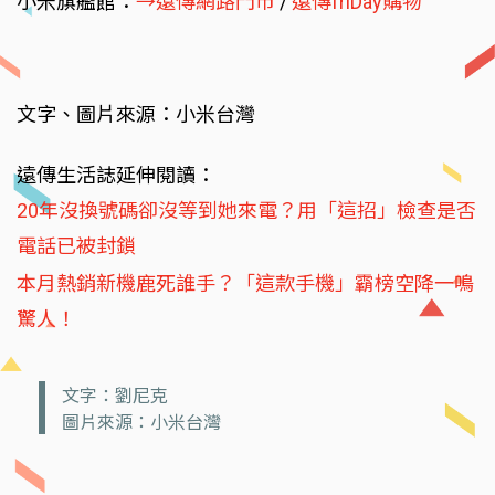
小米旗艦館：
→遠傳網路門市
/
遠傳friDay購物
文字、圖片來源：小米台灣
遠傳生活誌延伸閱讀：
20年沒換號碼卻沒等到她來電？用「這招」檢查是否
電話已被封鎖
本月熱銷新機鹿死誰手？「這款手機」霸榜空降一鳴
驚人！
文字：劉尼克
圖片來源：小米台灣