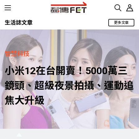
生活誌文章
更多文章
智慧科技
小米12在台開賣！5000萬三
鏡頭、超級夜景拍攝、運動追
焦大升級