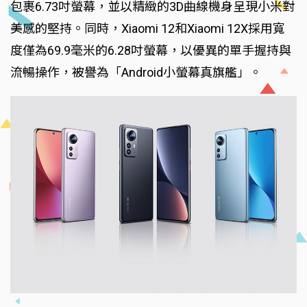
包裹6.73吋螢幕，並以精緻的3D曲線機身呈現小米對
美感的堅持。同時，Xiaomi 12和Xiaomi 12X採用寬
度僅為69.9毫米的6.28吋螢幕，以優異的單手握持與
流暢操作，被譽為「Android小螢幕真旗艦」。