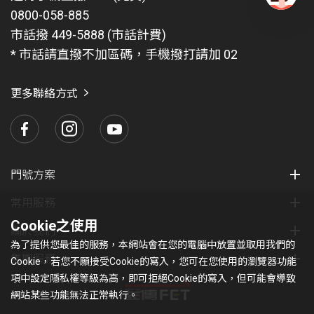
0800-058-885
有
問
市話撥 449-5888 (市話計費)
題
* 市話請直撥不加區碼，手機撥打請加 02
找
愛
瑪
更多聯絡方式
門號方案
常用服務
Cookie之使用
關於我們
為了提供您最佳的服務，本網站會在您的電腦中放置並取用我們的
集團服務
Cookie，若您不願接受Cookie的寫入，您可在您使用的瀏覽器功能
項中設定隱私權等級為高，即可拒絕Cookie的寫入，但可能會導致
網站某些功能無法正常執行。