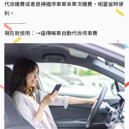
代收繳費或者是掃描停車單來單次繳費，相當省時便
利。
*路邊停車費代收服務區域包含：雙北/基隆市/宜蘭縣/桃園市/新竹縣、市/台中市/彰化縣/嘉義市/台南市/高雄市之路邊停車費； 澎湖縣僅提供掃描停車單及綁定車牌線上即查繳代收
現在就使用：→遠傳帳單自動代收停車費