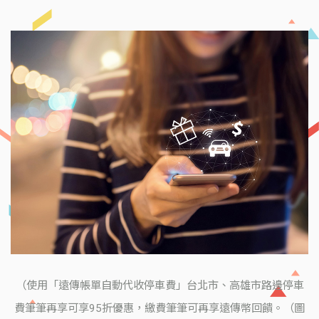
（使用「遠傳帳單自動代收停車費」台北市、高雄市路邊停車
費筆筆再享可享95折優惠，繳費筆筆可再享遠傳幣回饋。（圖