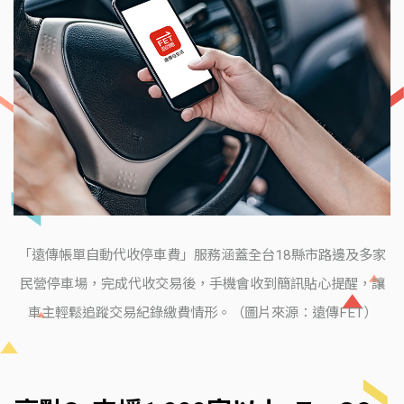
「遠傳帳單自動代收停車費」服務涵蓋全台18縣市路邊及多家
民營停車場，完成代收交易後，手機會收到簡訊貼心提醒，讓
車主輕鬆追蹤交易紀錄繳費情形。（圖片來源：遠傳FET）