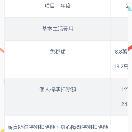
項目／年度
2
基本生活費用
免稅額
8.8萬
13.2
個人標準扣除額
12
24
薪資所得特別扣除額、身心障礙特別扣除額