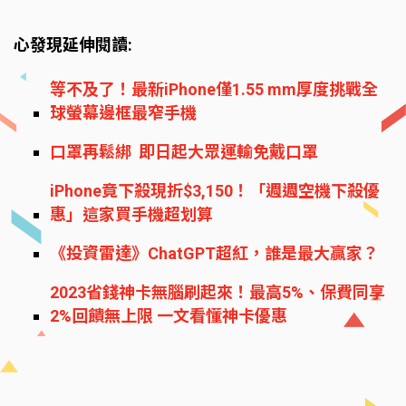
心發現延伸閱讀:
等不及了！最新iPhone僅1.55 mm厚度挑戰全
球螢幕邊框最窄手機
口罩再鬆綁 即日起大眾運輸免戴口罩
iPhone竟下殺現折$3,150！「週週空機下殺優
惠」這家買手機超划算
《投資雷達》ChatGPT超紅，誰是最大贏家？
2023省錢神卡無腦刷起來！最高5%、保費同享
2%回饋無上限 一文看懂神卡優惠