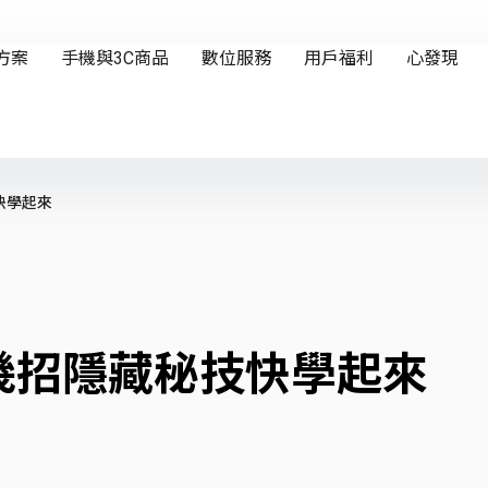
快學起來
幾招隱藏秘技快學起來