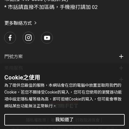
題
* 市話請直撥不加區碼，手機撥打請加 02
找
愛
瑪
更多聯絡方式
門號方案
常用服務
Cookie之使用
關於我們
為了提供您最佳的服務，本網站會在您的電腦中放置並取用我們的
集團服務
Cookie，若您不願接受Cookie的寫入，您可在您使用的瀏覽器功能
項中設定隱私權等級為高，即可拒絕Cookie的寫入，但可能會導致
網站某些功能無法正常執行。
我知道了
隱私權政策
著作權條款
行政院消保會