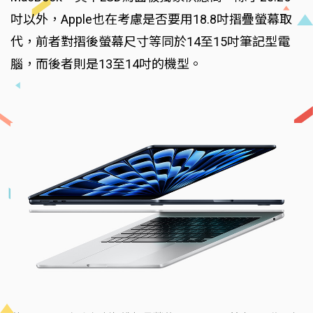
吋以外，Apple也在考慮是否要用18.8吋摺疊螢幕取
代，前者對摺後螢幕尺寸等同於14至15吋筆記型電
腦，而後者則是13至14吋的機型。