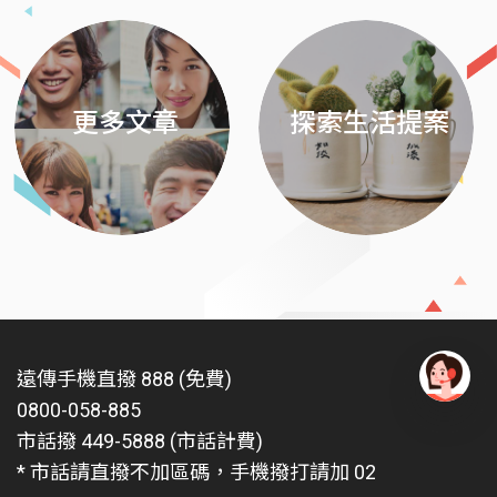
更多文章
探索生活提案
遠傳手機直撥 888 (免費)
0800-058-885
有
問
市話撥 449-5888 (市話計費)
題
* 市話請直撥不加區碼，手機撥打請加 02
找