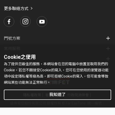
愛
瑪
更多聯絡方式
門號方案
常用服務
Cookie之使用
關於我們
為了提供您最佳的服務，本網站會在您的電腦中放置並取用我們的
集團服務
Cookie，若您不願接受Cookie的寫入，您可在您使用的瀏覽器功能
項中設定隱私權等級為高，即可拒絕Cookie的寫入，但可能會導致
網站某些功能無法正常執行。
我知道了
隱私權政策
著作權條款
行政院消保會
遠傳電信股份有限公司 版權所有 © Far EasTone
.統一編號：
97179430