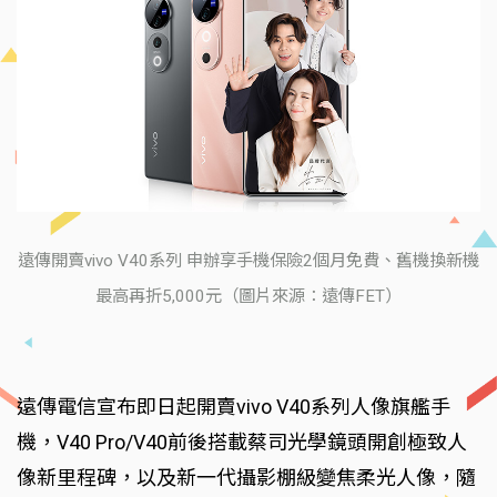
遠傳開賣vivo V40系列 申辦享手機保險2個月免費、舊機換新機
最高再折5,000元（圖片來源：遠傳FET）
遠傳電信宣布即日起開賣vivo V40系列人像旗艦手
機，V40 Pro/V40前後搭載蔡司光學鏡頭開創極致人
像新里程碑，以及新一代攝影棚級變焦柔光人像，隨