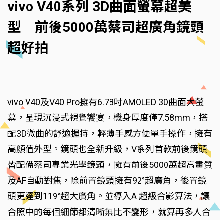
vivo V40系列 3D曲面螢幕超美
型 前後5000萬蔡司超廣角鏡頭
超好拍
vivo V40及V40 Pro擁有6.78吋AMOLED 3D曲面大螢
幕，呈現沉浸式視覺饗宴，機身厚度僅7.58mm，搭
配3D微曲的舒適握持，輕薄手感方便單手操作，擁有
高顏值外型。鏡頭也全新升級，V系列首款前後鏡頭
皆配備蔡司專業光學鏡頭，擁有前後5000萬超高畫質
及AF自動對焦，除前置鏡頭擁有92°超廣角，後置鏡
頭更達到119°超大廣角。並導入AI超級合影算法，讓
合照中的每個細節都清晰無比不變形，就算再多人合