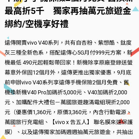
最高折5千 獨家再抽萬元旅遊金
綁約/空機享好禮
遠傳開賣vivo V40系列，共有自杏粉、紫想酷、鈦度
灰三種全新色系，搭配遠傳心5G月付999元方案，新
機最低 490元起輕鬆帶回家！新機除享原廠登錄送螢
幕意外保固12個月外，遠傳更推出獨家優惠，9月底
前申辦vivo V40系列享遠傳手機保險2個月免費、舊
機換新機V40 Pro加碼折5,000元、V40加碼折2,000
元、加購配件大禮包－萬國旅遊趣滿電組現折2,000
元（優惠價1,360元，原價3,360元，內含行動電源、
萬國旅行充電組、【vivo x 告五人】 聯名膜來速保護
膜）、以及遠傳獨家加碼週週抽萬元旅遊金，共抽出