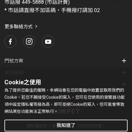
問
市話撥 449-5888 (市話計費)
題
* 市話請直撥不加區碼，手機撥打請加 02
找
愛
瑪
更多聯絡方式
門號方案
常用服務
Cookie之使用
關於我們
為了提供您最佳的服務，本網站會在您的電腦中放置並取用我們的
集團服務
Cookie，若您不願接受Cookie的寫入，您可在您使用的瀏覽器功能
項中設定隱私權等級為高，即可拒絕Cookie的寫入，但可能會導致
網站某些功能無法正常執行。
我知道了
隱私權政策
著作權條款
行政院消保會