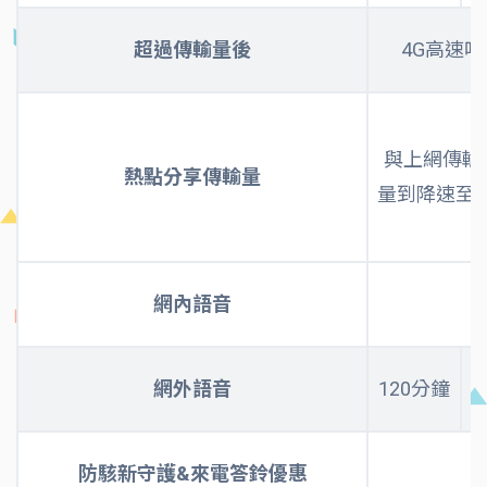
超過傳輸量後
4G高速
與上網傳輸
熱點分享​傳輸量
量到降速至10M
網內語音
網外語音
120分鐘
1
防駭新守護&來電答鈴優惠