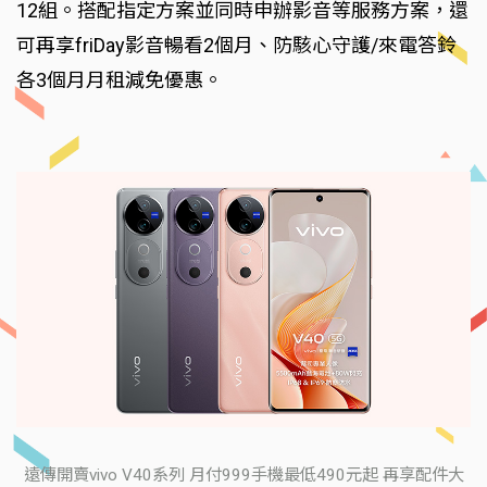
12組。搭配指定方案並同時申辦影音等服務方案，還
可再享friDay影音暢看2個月、防駭心守護/來電答鈴
各3個月月租減免優惠。
遠傳開賣vivo V40系列 月付999手機最低490元起 再享配件大