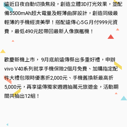
遠近日夜自動切換焦段，創造立體3D打光效果，並配
備5500mAh超大電量及輕薄曲屏設計，創造同級最
輕薄的手機經濟美學！搭配遠傳心5Ｇ月付999元資
費，最低490元起帶回最新人像旗艦機！
歡慶新機上市， 9月底前遠傳祭出多重好禮，申辦
vivo V40系列就享手機保險2個月免費、加購指定配
件大禮包限時優惠折2,000元、手機舊換新最高折
5,000元，再享遠傳獨家週週抽萬元旅遊金，活動期
間共抽出12組！