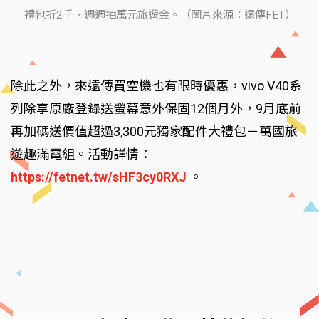
禮包折2千、週週抽萬元旅遊金。（圖片來源：遠傳FET）
除此之外，來遠傳買空機也有限時優惠，vivo V40系
列除享原廠登錄送螢幕意外保固12個月外，9月底前
再加碼送價值超過3,300元獨家配件大禮包－萬國旅
遊趣滿電組。活動詳情：
https://fetnet.tw/sHF3cy0RXJ
。