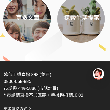
更多文章
探索生活提案
遠傳手機直撥 888 (免費)
0800-058-885
有
問
市話撥 449-5888 (市話計費)
題
* 市話請直撥不加區碼，手機撥打請加 02
找
愛
瑪
更多聯絡方式