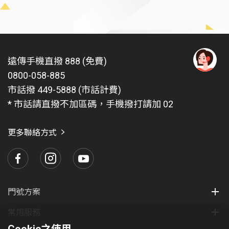
遠傳手機直撥 888 (免費)
0800-058-885
有
問
市話撥 449-5888 (市話計費)
題
* 市話請直撥不加區碼，手機撥打請加 02
找
愛
瑪
更多聯絡方式
門號方案
常用服務