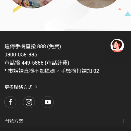
遠傳手機直撥 888 (免費)
0800-058-885
有
問
市話撥 449-5888 (市話計費)
題
* 市話請直撥不加區碼，手機撥打請加 02
找
愛
瑪
更多聯絡方式
門號方案