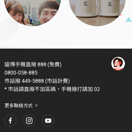
遠傳手機直撥 888 (免費)
0800-058-885
有
問
市話撥 449-5888 (市話計費)
題
* 市話請直撥不加區碼，手機撥打請加 02
找
愛
瑪
更多聯絡方式