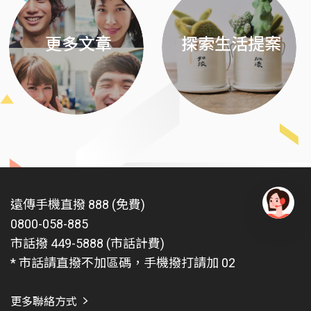
更多文章
探索生活提案
遠傳手機直撥 888 (免費)
0800-058-885
有
問
市話撥 449-5888 (市話計費)
題
* 市話請直撥不加區碼，手機撥打請加 02
找
愛
瑪
更多聯絡方式