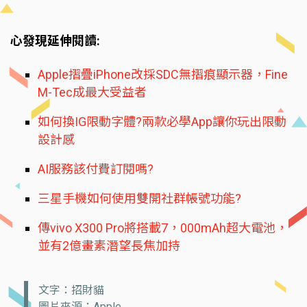
心發現延伸閱讀:
Apple摺疊iPhone改採SDC無摺痕顯示器，Fine
M-Tec成最大受益者
如何換IG限動字體?兩款必學App讓你玩出限動
設計感
AI服務該付費訂閱嗎?
三星手機如何使用雙開社群帳號功能?
傳vivo X300 Pro將搭載7，000mAh超大電池，
並有2億畫素潛望長焦加持
文字：招財貓
圖片來源：Apple