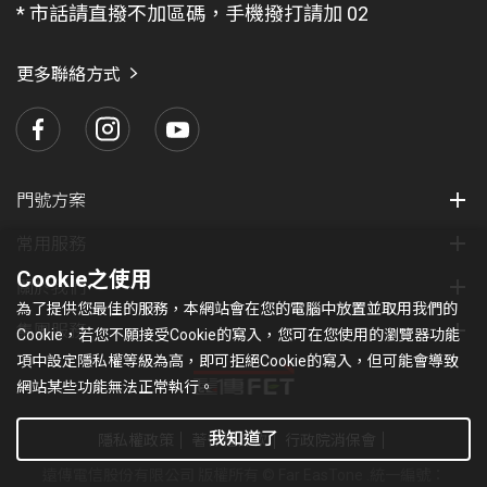
* 市話請直撥不加區碼，手機撥打請加 02
找
愛
瑪
更多聯絡方式
門號方案
常用服務
Cookie之使用
關於我們
為了提供您最佳的服務，本網站會在您的電腦中放置並取用我們的
集團服務
Cookie，若您不願接受Cookie的寫入，您可在您使用的瀏覽器功能
項中設定隱私權等級為高，即可拒絕Cookie的寫入，但可能會導致
網站某些功能無法正常執行。
我知道了
隱私權政策
著作權條款
行政院消保會
遠傳電信股份有限公司 版權所有 © Far EasTone
.統一編號：