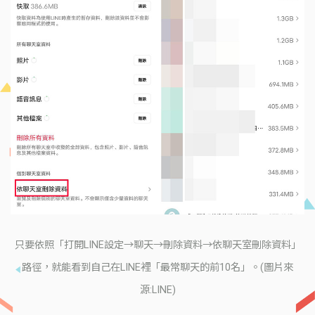
只要依照「打開LINE設定→聊天→刪除資料→依聊天室刪除資料」
路徑，就能看到自己在LINE裡「最常聊天的前10名」。(圖片來
源:LINE)