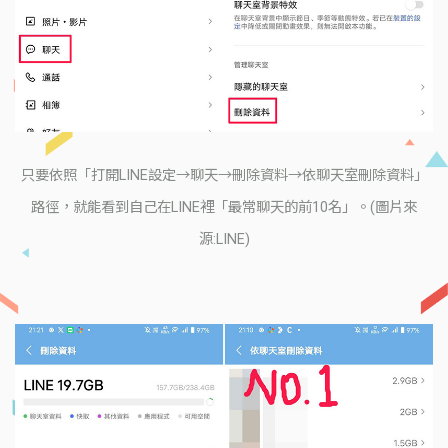
只要依照「打開LINE設定→聊天→刪除資料→依聊天室刪除資料」
路徑，就能看到自己在LINE裡「最常聊天的前10名」。(圖片來
源:LINE)