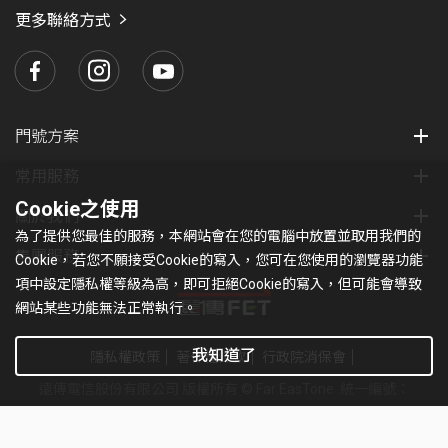
瑪
更多聯絡方式
門號方案
常用服務
Cookie之使用
關於我們
為了提供您最佳的服務，本網站會在您的電腦中放置並取用我們的
集團服務
Cookie，若您不願接受Cookie的寫入，您可在您使用的瀏覽器功能
項中設定隱私權等級為高，即可拒絕Cookie的寫入，但可能會導致
網站某些功能無法正常執行。
我知道了
隱私權政策
著作權條款
行政院消保會
遠傳電信股份有限公司 版權所有 © Far EasTone
.統一編號：
97179430