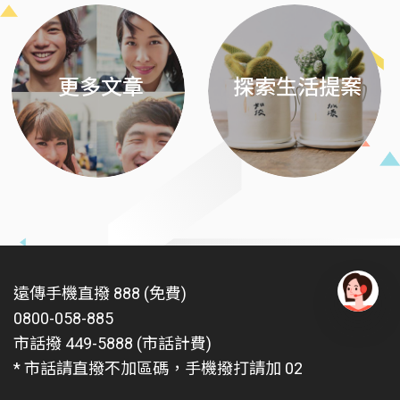
更多文章
探索生活提案
遠傳手機直撥 888 (免費)
0800-058-885
有
問
市話撥 449-5888 (市話計費)
題
* 市話請直撥不加區碼，手機撥打請加 02
找
愛