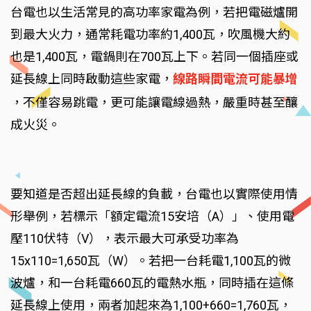
台電也以生活常見的高功率家電為例，若把電磁爐開
到最大火力，通常耗電功率約1,400瓦，吹風機大約
也是1,400瓦，電鍋則在700瓦上下。若同一個插座或
延長線上同時啟動這些家電，
線路瞬間電流可能暴增
，不僅容易跳電，更可能讓電線過熱，嚴重時甚至釀
成火災。
要知道是否超出延長線的負載，台電也以實際使用情
形舉例，若標示「額定電流15安培（A）」、使用電
壓110伏特（V），表示最大可承受功率為
15x110=1,650瓦（W）。若把一台耗電1,100瓦的微
波爐，和一台耗電660瓦的電熱水瓶，同時插在這條
延長線上使用，兩者加起來為1,100+660=1,760瓦，