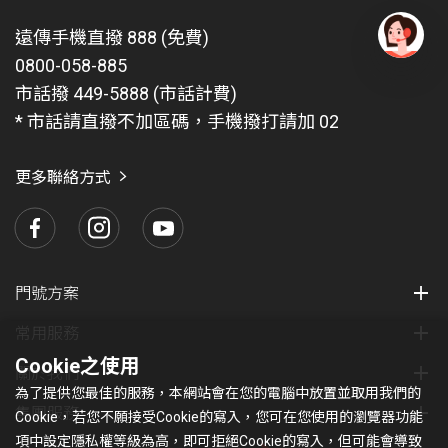
遠傳手機直撥 888 (免費)
0800-058-885
有
問
市話撥 449-5888 (市話計費)
題
* 市話請直撥不加區碼，手機撥打請加 02
找
愛
瑪
更多聯絡方式
門號方案
常用服務
Cookie之使用
關於我們
為了提供您最佳的服務，本網站會在您的電腦中放置並取用我們的
集團服務
Cookie，若您不願接受Cookie的寫入，您可在您使用的瀏覽器功能
項中設定隱私權等級為高，即可拒絕Cookie的寫入，但可能會導致