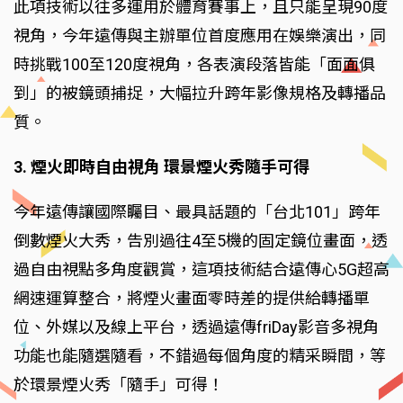
此項技術以往多運用於體育賽事上，且只能呈現90度
視角，今年遠傳與主辦單位首度應用在娛樂演出，同
時挑戰100至120度視角，各表演段落皆能「面面俱
到」的被鏡頭捕捉，大幅拉升跨年影像規格及轉播品
質。
3. 煙火即時自由視角 環景煙火秀隨手可得
今年遠傳讓國際矚目、最具話題的「台北101」跨年
倒數煙火大秀，告別過往4至5機的固定鏡位畫面，透
過自由視點多角度觀賞，這項技術結合遠傳心5G超高
網速運算整合，將煙火畫面零時差的提供給轉播單
位、外媒以及線上平台，透過遠傳friDay影音多視角
功能也能隨選隨看，不錯過每個角度的精采瞬間，等
於環景煙火秀「隨手」可得！