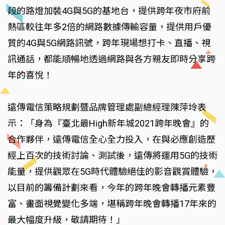
段的路燈加裝4G與5G的基地台，提供跨年夜市府前
熱區較往年多2倍的網路數據傳輸容量，提供用戶優
質的4G與5G網路訊號，跨年現場想打卡、直播、視
訊通話，都能順暢地透過網路與各方親友即時分享跨
年的喜悅！
遠傳電信策略規劃暨品牌管理處副總經理陳萍坽表
示：「身為『臺北最High新年城2021跨年晚會』的
合作夥伴，遠傳電信全心全力投入，在與必應創造歷
經上百次的技術討論、測試後，遠傳將運用5G的技術
能量，提供觀眾在5G時代體驗絕佳的影音觀賞體驗，
以目前的籌備計劃來看，今年的跨年晚會轉播元素豐
富、畫面視覺變化多端，堪稱跨年晚會轉播17年來的
最大幅度升級，敬請期待！」