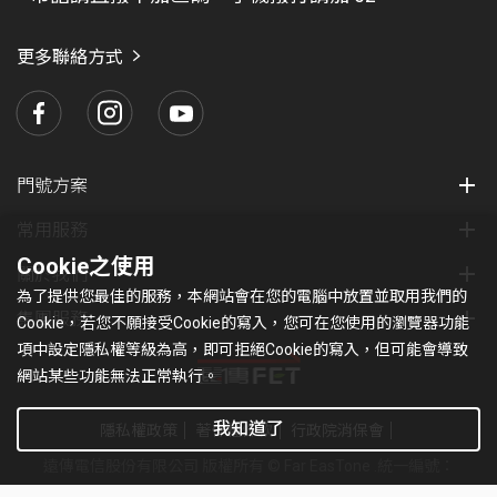
找
愛
瑪
更多聯絡方式
門號方案
常用服務
Cookie之使用
關於我們
為了提供您最佳的服務，本網站會在您的電腦中放置並取用我們的
集團服務
Cookie，若您不願接受Cookie的寫入，您可在您使用的瀏覽器功能
項中設定隱私權等級為高，即可拒絕Cookie的寫入，但可能會導致
網站某些功能無法正常執行。
我知道了
隱私權政策
著作權條款
行政院消保會
遠傳電信股份有限公司 版權所有 © Far EasTone
.統一編號：
97179430