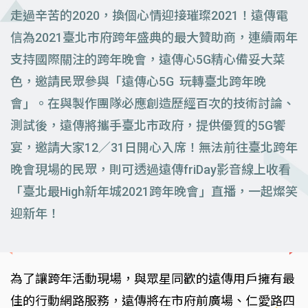
走過辛苦的2020，換個心情迎接璀璨2021！遠傳電
信為2021臺北市府跨年盛典的最大贊助商，連續兩年
支持國際關注的跨年晚會，遠傳心5G精心備妥大菜
色，邀請民眾參與「遠傳心5G 玩轉臺北跨年晚
會」。在與製作團隊必應創造歷經百次的技術討論、
測試後，遠傳將攜手臺北市政府，提供優質的5G饗
宴，邀請大家12∕31日開心入席！無法前往臺北跨年
晚會現場的民眾，則可透過遠傳friDay影音線上收看
「臺北最High新年城2021跨年晚會」直播，一起燦笑
迎新年！
為了讓跨年活動現場，與眾星同歡的遠傳用戶擁有最
佳的行動網路服務，遠傳將在市府前廣場、仁愛路四