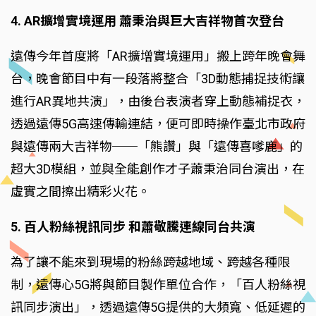
4. AR擴增實境運用 蕭秉治與巨大吉祥物首次登台
遠傳今年首度將「AR擴增實境運用」搬上跨年晚會舞
台，晚會節目中有一段落將整合「3D動態捕捉技術讓
進行AR異地共演」，由後台表演者穿上動態補捉衣，
透過遠傳5G高速傳輸連結，便可即時操作臺北市政府
與遠傳兩大吉祥物──「熊讚」與「遠傳喜嗲鹿」的
超大3D模組，並與全能創作才子蕭秉治同台演出，在
虛實之間擦出精彩火花。
5. 百人粉絲視訊同步 和蕭敬騰連線同台共演
為了讓不能來到現場的粉絲跨越地域、跨越各種限
制，遠傳心5G將與節目製作單位合作，「百人粉絲視
訊同步演出」，透過遠傳5G提供的大頻寬、低延遲的