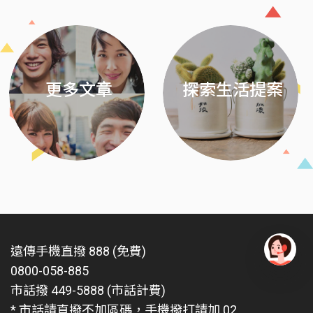
更多文章
探索生活提案
遠傳手機直撥 888 (免費)
0800-058-885
有
問
市話撥 449-5888 (市話計費)
題
* 市話請直撥不加區碼，手機撥打請加 02