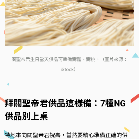
關聖帝君生日當天供品可準備壽麵、壽桃。（圖片來源：
iStock）
拜關聖帝君供品這樣備：7種NG
供品別上桌
特地來向關聖帝君祝壽，當然要精心準備正確的供