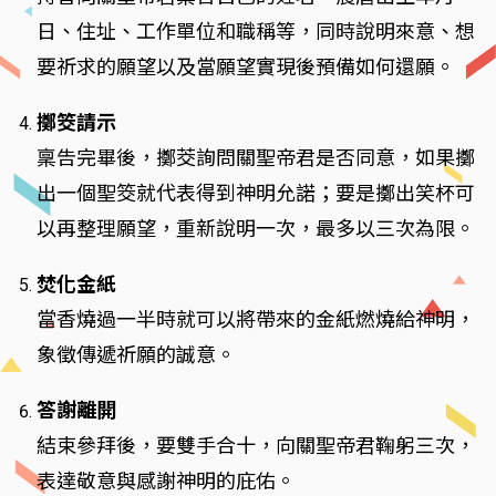
日、住址、工作單位和職稱等，同時說明來意、想
要祈求的願望以及當願望實現後預備如何還願。
擲筊請示
稟告完畢後，擲茭詢問關聖帝君是否同意，如果擲
出一個聖筊就代表得到神明允諾；要是擲出笑杯可
以再整理願望，重新說明一次，最多以三次為限。
焚化金紙
當香燒過一半時就可以將帶來的金紙燃燒給神明，
象徵傳遞祈願的誠意。
答謝離開
結束參拜後，要雙手合十，向關聖帝君鞠躬三次，
表達敬意與感謝神明的庇佑。