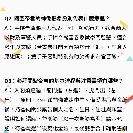
Q2. 關聖帝君的神像形象分別代表什麼意義？
A： 手持青龍偃月刀代表「利」與執行力，適合商人
求財及軍警人員；手捧合攏書卷象徵學問智慧，適合
考生與文職（若書卷打開因台語諧音「虧」，生意人
應避開）；雙手秉笏則特別有助於祈求升官晉職。
Q3：參拜關聖帝君的基本流程與注意事項有哪些？
A： 入廟須遵循「龍門進（右進）、虎門出（左
出）」原則，不可踩門檻或走中門。備妥供品與金紙
後，持香向關公稟告個人姓名、生日、住址與願望，
說明如何還願，並擲筊（以一次聖筊為準）請示允
諾，待香燒過半後焚化金紙，最後雙手合十鞠躬答謝