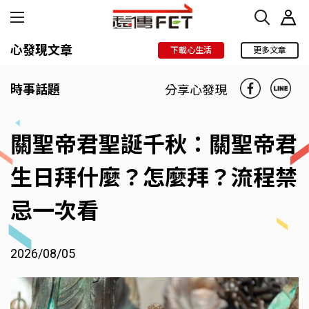
心發現文章
下載心生活
更多文章
時事話題
分享心發現
關聖帝君聖誕千秋：關聖帝君
生日拜什麼？怎麼拜？流程禁
忌一次看
2026/08/05