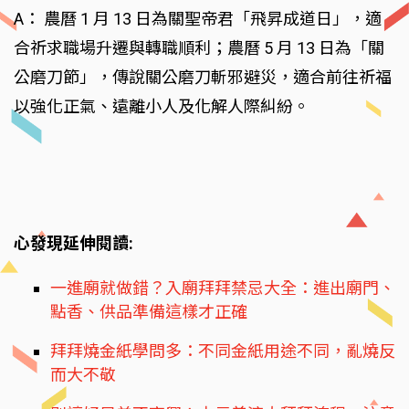
A： 農曆 1 月 13 日為關聖帝君「飛昇成道日」，適
合祈求職場升遷與轉職順利；農曆 5 月 13 日為「關
公磨刀節」，傳說關公磨刀斬邪避災，適合前往祈福
以強化正氣、遠離小人及化解人際糾紛。
心發現延伸閱讀:
一進廟就做錯？入廟拜拜禁忌大全：進出廟門、
點香、供品準備這樣才正確
拜拜燒金紙學問多：不同金紙用途不同，亂燒反
而大不敬