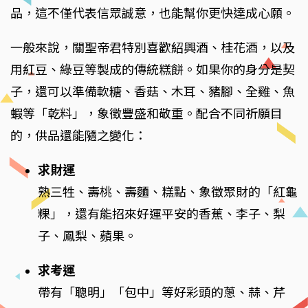
品，這不僅代表信眾誠意，也能幫你更快達成心願。
一般來說，關聖帝君特別喜歡紹興酒、桂花酒，以及
用紅豆、綠豆等製成的傳統糕餅。如果你的身分是契
子，還可以準備軟糖、香菇、木耳、豬腳、全雞、魚
蝦等「乾料」，象徵豐盛和敬重。配合不同祈願目
的，供品還能隨之變化：
求財運
熟三牲、壽桃、壽麵、糕點、象徵聚財的「紅龜
粿」，還有能招來好運平安的香蕉、李子、梨
子、鳳梨、蘋果。
求考運
帶有「聰明」「包中」等好彩頭的蔥、蒜、芹