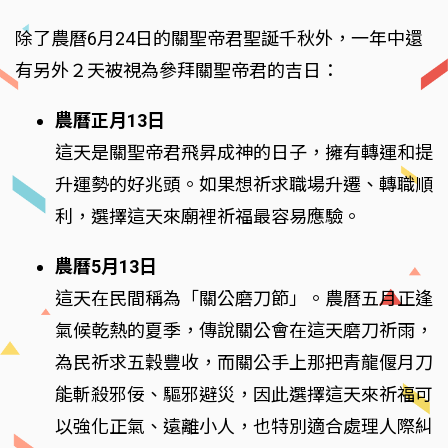
除了農曆6月24日的關聖帝君聖誕千秋外，一年中還
有另外２天被視為參拜關聖帝君的吉日：
農曆正月13日
這天是關聖帝君飛昇成神的日子，擁有轉運和提
升運勢的好兆頭。如果想祈求職場升遷、轉職順
利，選擇這天來廟裡祈福最容易應驗。
農曆5月13日
這天在民間稱為「關公磨刀節」。農曆五月正逢
氣候乾熱的夏季，傳說關公會在這天磨刀祈雨，
為民祈求五穀豐收，而關公手上那把青龍偃月刀
能斬殺邪佞、驅邪避災，因此選擇這天來祈福可
以強化正氣、遠離小人，也特別適合處理人際糾