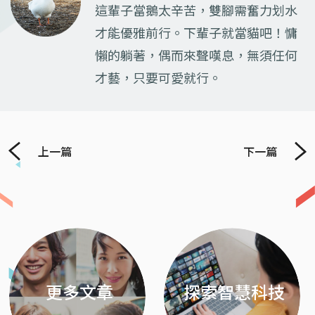
這輩子當鵝太辛苦，雙腳需奮力划水
才能優雅前行。下輩子就當貓吧！慵
懶的躺著，偶而來聲嘆息，無須任何
才藝，只要可愛就行。
上一篇
下一篇
Previous
Next
更多文章
探索智慧科技