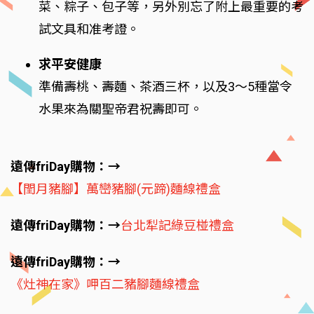
菜、粽子、包子等，另外別忘了附上最重要的考
試文具和准考證。
求平安健康
準備壽桃、壽麵、茶酒三杯，以及3～5種當令
水果來為關聖帝君祝壽即可。
遠傳friDay購物：→
【閏月豬腳】萬巒豬腳(元蹄)麵線禮盒
遠傳friDay購物：→
台北犁記綠豆椪禮盒
遠傳friDay購物：→
《灶神在家》呷百二豬腳麵線禮盒