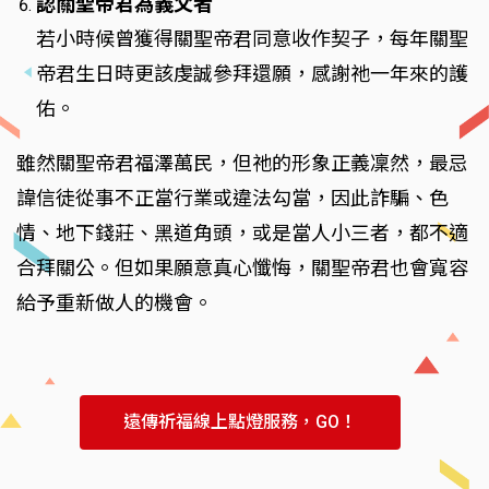
認關聖帝君為義父者
若小時候曾獲得關聖帝君同意收作契子，每年關聖
帝君生日時更該虔誠參拜還願，感謝祂一年來的護
佑。
雖然關聖帝君福澤萬民，但祂的形象正義凜然，最忌
諱信徒從事不正當行業或違法勾當，因此詐騙、色
情、地下錢莊、黑道角頭，或是當人小三者，都不適
合拜關公。但如果願意真心懺悔，關聖帝君也會寬容
給予重新做人的機會。
遠傳祈福線上點燈服務，GO！