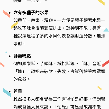
變成「一場空」。
含有多種子的水果
如番茄、芭樂、釋迦。一方便是種子跟著水果一
起吃下肚會後隨糞便排出，對神明不敬；另有一
種說法是種子多的水果代表會讓財運分散，無法
聚財。
酥類糕點
例如鳳梨酥、芋頭酥、核桃酥等。「酥」音近
「輸」，恐招來破財、失敗、考試落榜等觸霉頭
的象徵。
芒果
雖然很多人都會覺得工作有得忙是好事，但對警
消或醫護人員來說，「忙碌」可是最敬謝不敏