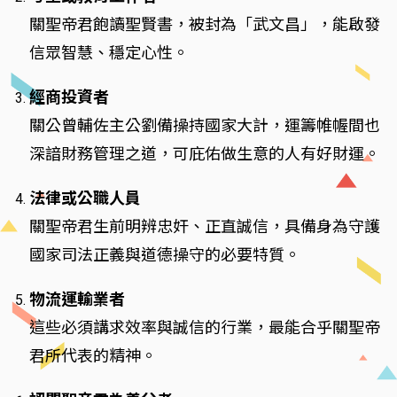
關聖帝君飽讀聖賢書，被封為「武文昌」，能啟發
信眾智慧、穩定心性。
經商投資者
關公曾輔佐主公劉備操持國家大計，運籌帷幄間也
深諳財務管理之道，可庇佑做生意的人有好財運。
法律或公職人員
關聖帝君生前明辨忠奸、正直誠信，具備身為守護
國家司法正義與道德操守的必要特質。
物流運輸業者
這些必須講求效率與誠信的行業，最能合乎關聖帝
君所代表的精神。