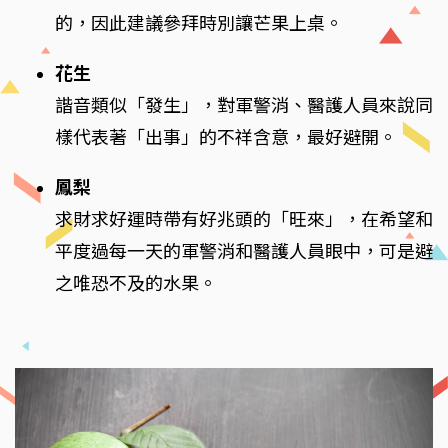
的，因此建議參拜時別讓芒果上桌。
花生
諧音類似「發生」，對軍警消、醫護人員來說同
樣代表著「出事」的不祥含意，最好避開。
鳳梨
求財求好運時帶有好兆頭的「旺來」，在希望和
平度過每一天的軍警消和醫護人員眼中，可是避
之唯恐不及的水果。