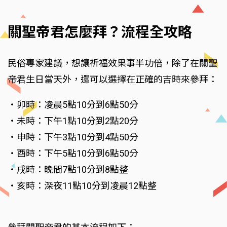
關聖帝君怎麼拜？流程全攻略
民俗專家建議，想讓祈福效果事半功倍，除了在關聖
帝君生日當天外，還可以選擇在正確的吉時來參拜：
・卯時：凌晨5點10分到6點50分
・未時：下午1點10分到2點20分
・申時：下午3點10分到4點50分
・酉時：下午5點10分到6點50分
・戌時：晚間7點10分到8點整
・亥時：深夜11點10分到凌晨12點整