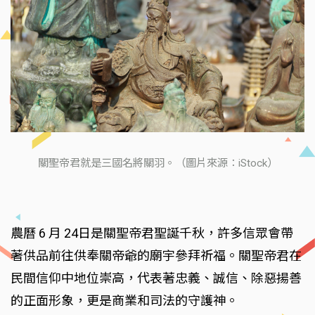
關聖帝君就是三國名將關羽。（圖片來源：iStock）
農曆 6 月 24日是關聖帝君聖誕千秋，許多信眾會帶
著供品前往供奉關帝爺的廟宇參拜祈福。關聖帝君在
民間信仰中地位崇高，代表著忠義、誠信、除惡揚善
的正面形象，更是商業和司法的守護神。