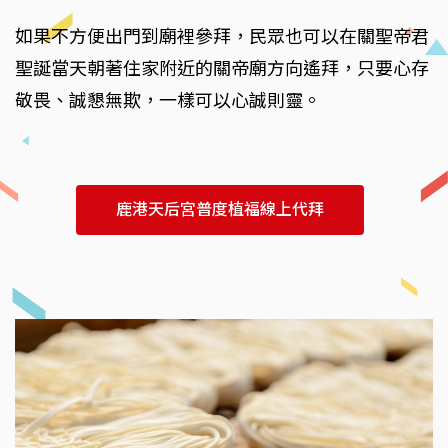
如果不方便出門到廟裡參拜，民眾也可以在關聖帝君
聖誕當天朝著住家附近的關帝廟方向遙拜，只要心存
敬畏、誠懇無欺，一樣可以心誠則靈。
鹿港天后宮普度植福線上代拜