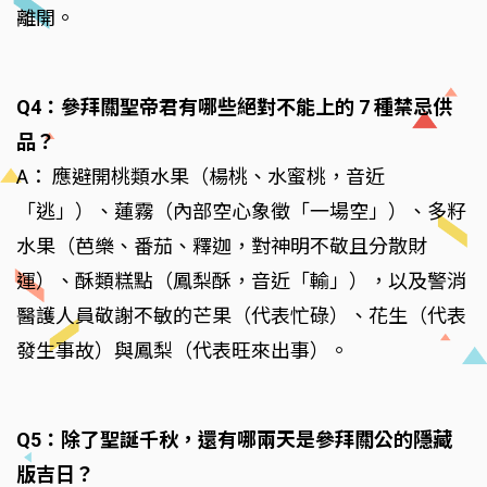
離開。
Q4：參拜關聖帝君有哪些絕對不能上的 7 種禁忌供
品？
A： 應避開桃類水果（楊桃、水蜜桃，音近
「逃」）、蓮霧（內部空心象徵「一場空」）、多籽
水果（芭樂、番茄、釋迦，對神明不敬且分散財
運）、酥類糕點（鳳梨酥，音近「輸」），以及警消
醫護人員敬謝不敏的芒果（代表忙碌）、花生（代表
發生事故）與鳳梨（代表旺來出事）。
Q5：除了聖誕千秋，還有哪兩天是參拜關公的隱藏
版吉日？