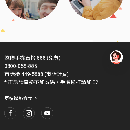
遠傳手機直撥 888 (免費)
0800-058-885
有
問
市話撥 449-5888 (市話計費)
題
* 市話請直撥不加區碼，手機撥打請加 02
找
愛
瑪
更多聯絡方式