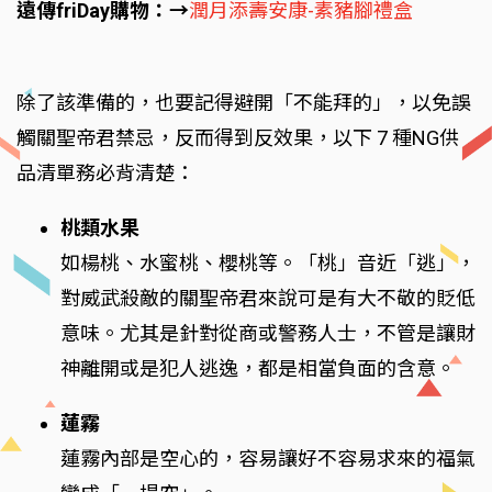
遠傳friDay購物：→
潤月添壽安康-素豬腳禮盒
除了該準備的，也要記得避開「不能拜的」，以免誤
觸關聖帝君禁忌，反而得到反效果，以下 7 種NG供
品清單務必背清楚：
桃類水果
如楊桃、水蜜桃、櫻桃等。「桃」音近「逃」，
對威武殺敵的關聖帝君來說可是有大不敬的貶低
意味。尤其是針對從商或警務人士，不管是讓財
神離開或是犯人逃逸，都是相當負面的含意。
蓮霧
蓮霧內部是空心的，容易讓好不容易求來的福氣