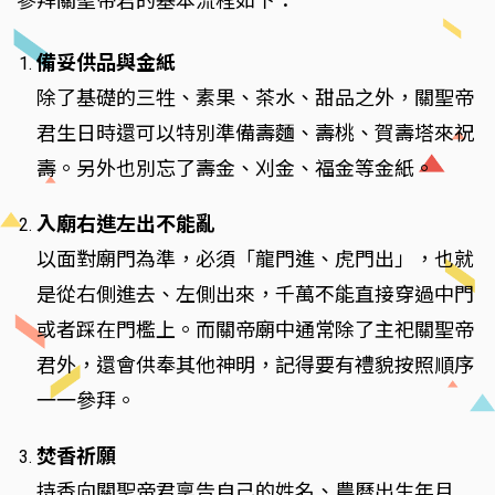
參拜關聖帝君的基本流程如下：
備妥供品與金紙
除了基礎的三牲、素果、茶水、甜品之外，關聖帝
君生日時還可以特別準備壽麵、壽桃、賀壽塔來祝
壽。另外也別忘了壽金、刈金、福金等金紙。
入廟右進左出不能亂
以面對廟門為準，必須「龍門進、虎門出」，也就
是從右側進去、左側出來，千萬不能直接穿過中門
或者踩在門檻上。而關帝廟中通常除了主祀關聖帝
君外，還會供奉其他神明，記得要有禮貌按照順序
一一參拜。
焚香祈願
持香向關聖帝君稟告自己的姓名、農曆出生年月