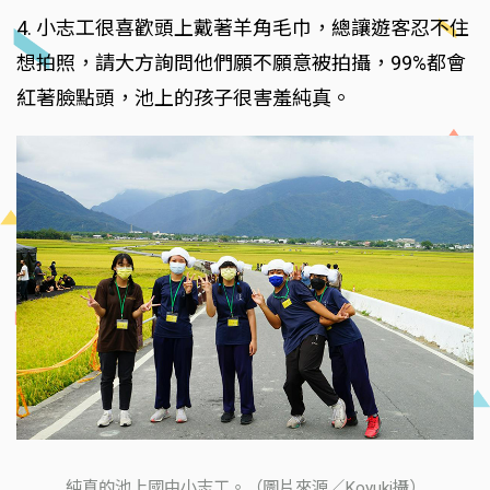
4. 小志工很喜歡頭上戴著羊角毛巾，總讓遊客忍不住
想拍照，請大方詢問他們願不願意被拍攝，99%都會
紅著臉點頭，池上的孩子很害羞純真。
純真的池上國中小志工。（圖片來源／Koyuki攝）