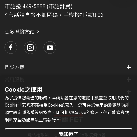
問
市話撥 449-5888 (市話計費)
題
* 市話請直撥不加區碼，手機撥打請加 02
找
愛
瑪
更多聯絡方式
門號方案
常用服務
Cookie之使用
關於我們
為了提供您最佳的服務，本網站會在您的電腦中放置並取用我們的
集團服務
Cookie，若您不願接受Cookie的寫入，您可在您使用的瀏覽器功能
項中設定隱私權等級為高，即可拒絕Cookie的寫入，但可能會導致
網站某些功能無法正常執行。
我知道了
隱私權政策
著作權條款
行政院消保會