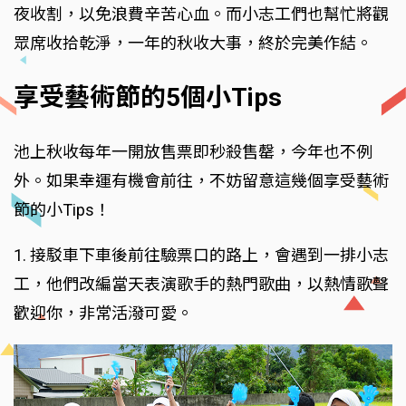
夜收割，以免浪費辛苦心血。而小志工們也幫忙將觀
眾席收拾乾淨，一年的秋收大事，終於完美作結。
享受藝術節的5個小Tips
池上秋收每年一開放售票即秒殺售罄，今年也不例
外。如果幸運有機會前往，不妨留意這幾個享受藝術
節的小Tips！
1. 接駁車下車後前往驗票口的路上，會遇到一排小志
工，他們改編當天表演歌手的熱門歌曲，以熱情歌聲
歡迎你，非常活潑可愛。