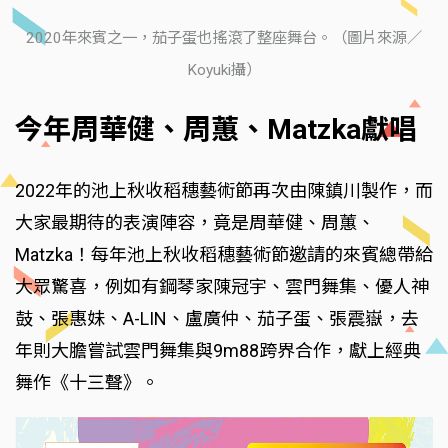
2020年來賓之一，茄子蛋也搖滾了整座舞台。（圖片來源／
Koyuki攝）
今年周華健、周蕙、Matzka獻唱
2022年的池上秋收稻穗藝術節再次由陳鎮川製作，而
大家最期待的表演陣容，竟是周華健、周蕙、
Matzka！每年池上秋收稻穗藝術節邀請的來賓總帶給
大眾驚喜，例如有鋼琴家陳冠宇、雲門舞集、優人神
鼓、張惠妹、A-LIN、盧廣仲、茄子蛋、張震嶽，去
年則大膽嘗試雲門舞集與9m88跨界合作，獻上經典
舞作《十三聲》。