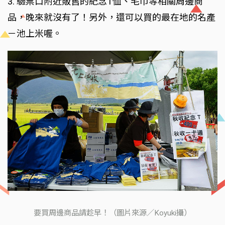
3. 驗票口附近販售的紀念T恤、毛巾等相關周邊商
品，晚來就沒有了！另外，還可以買的最在地的名產
－池上米喔。
要買周邊商品請趁早！（圖片來源／Koyuki攝）