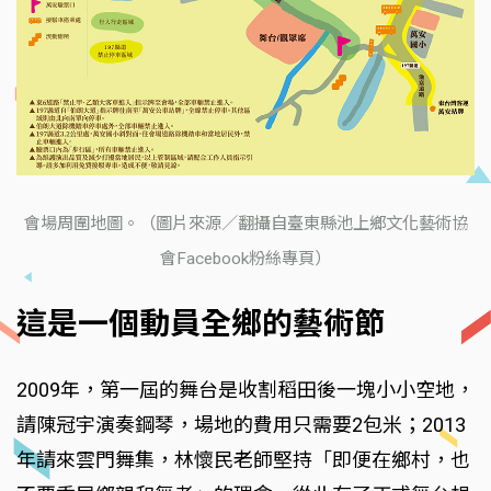
會場周圍地圖。（圖片來源／翻攝自臺東縣池上鄉文化藝術協
會Facebook粉絲專頁）
這是一個動員全鄉的藝術節
2009年，第一屆的舞台是收割稻田後一塊小小空地，
請陳冠宇演奏鋼琴，場地的費用只需要2包米；2013
年請來雲門舞集，林懷民老師堅持「即便在鄉村，也