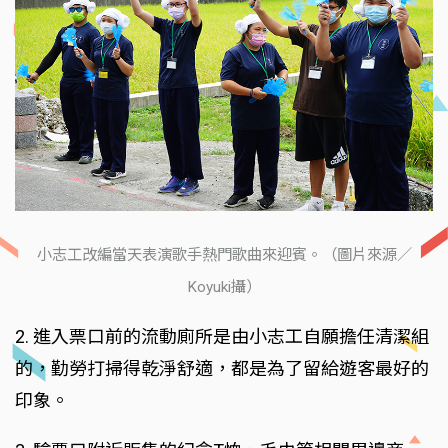
小志工改編當天表演歌手熱門歌曲來迎賓。（圖片來源／
Koyuki攝）
2. 進入票口前的流動廁所是由小志工自願擔任清潔組
的，勤勞打掃得乾淨舒適，都是為了留給遊客最好的
印象。