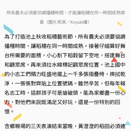
所有農夫必須要協調播種時間，才能讓稻穗在同一時間成熟燦
黃（圖片來源／Koyuki攝）
為了打造池上秋收稻穗藝術節，所有農夫必須要協調
播種時間，讓稻穗在同一時間成熟。接著仔細算好舞
台所需要的面積，小心割下稻穀留下空地，搭建舞台
和觀眾席。再來須拉水線標記觀眾席位置，池上國中
的小志工們精力旺盛地擺上一千多張摺疊椅，擦拭乾
淨，一張張對齊貼上位置號碼。雖然辛苦，但每年報
名志工時，這群孩子可是搶破頭，能為家鄉盡一份心
力，對他們來說既滿足又好玩，還是一份特別的回
憶。
含鄉親場的三天表演結束當晚，黃澄澄的稻田必須連