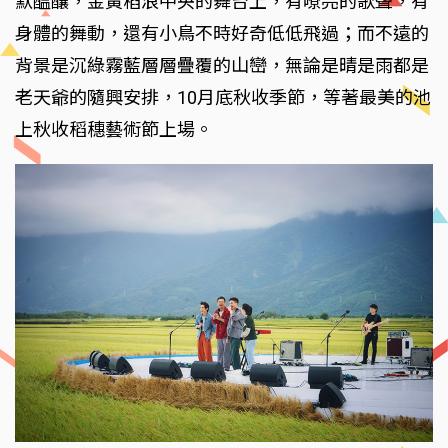
默醞釀，金黃稻浪中央的舞台上，有嘹亮的歌聲，有
身體的舞動，還有小鳥不時好奇低低飛過；而不遠的
背景是沉綠霧藍層層疊覆的山巒，無論是晴是雨都是
老天爺的隨興安排，10月底秋收季節，等著最美的池
上秋收稻穗藝術節上場。