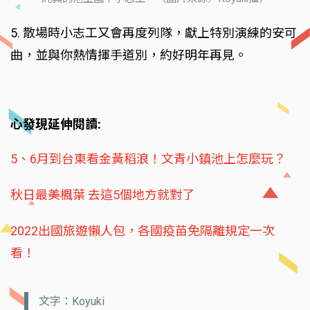
5. 散場時小志工又會再度列隊，獻上特別演練的安可
曲，並與你熱情揮手道別，約好明年再見。
心發現延伸閱讀:
5、6月到台東看金黃稻浪！文青小鎮池上怎麼玩？
秋日最美楓葉 去這5個地方就對了
2022出國旅遊懶人包，各國疫苗免隔離規定一次
看！
文字：Koyuki