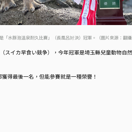
是「水豚泡溫泉耐久比賽」（長風呂対決）冠軍。（圖片來源：翻攝自カ
スイカ早食い競争），今年冠軍是埼玉縣兒童動物自然公園
西瓜都獲得最後一名，但能參賽就是一種榮譽！