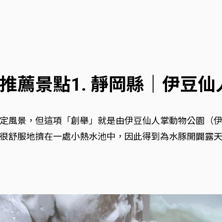
推薦景點1. 靜岡縣｜伊豆
定風景，但這項「創舉」就是由伊豆仙人掌動物公園（伊豆
很舒服地擠在一處小熱水池中，因此得到為水豚開闢露