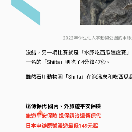
2022年伊豆仙人掌動物公園的水豚
沒錯，另一項比賽就是「水豚吃西瓜速度賽」（
一名的「Shiita」則吃了4分鐘47秒。
雖然石川動物園「Shiita」在泡溫泉和吃
遠傳保代 國內、外旅遊平安保險
旅遊平安保險 投保請洽遠傳保代
日本申辦原號漫遊最低149元起