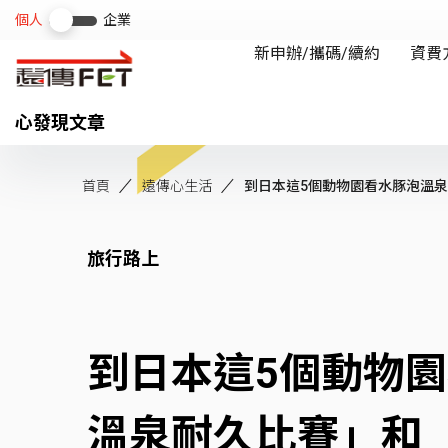
心發現文章
首頁
遠傳心生活
到日本這5個動物園看水豚泡溫泉！
旅行路上
到日本這5個動物
溫泉耐久比賽」和