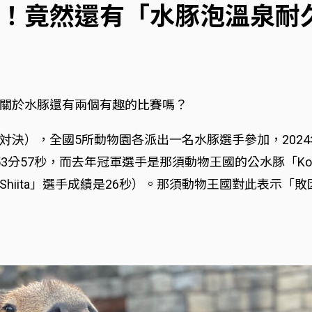
！竟然還有「水豚泡溫泉耐
關於水豚還有兩個有趣的比賽嗎？
決），全國5所動物園各派出一名水豚選手參加，2024年的
3分57秒，而去年冠軍選手是那須動物王國的公水豚「Ko
hiita」選手成績是26秒）。那須動物王國對此表示「敗