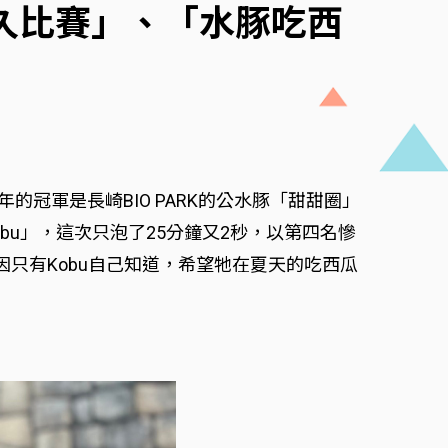
久比賽」、「水豚吃西
冠軍是長崎BIO PARK的公水豚「甜甜圈」
bu」，這次只泡了25分鐘又2秒，以第四名慘
因只有Kobu自己知道，希望牠在夏天的吃西瓜