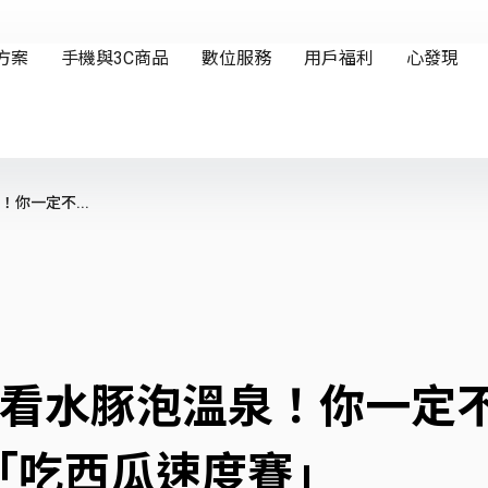
你一定不...
園看水豚泡溫泉！你一定
「吃西瓜速度賽」