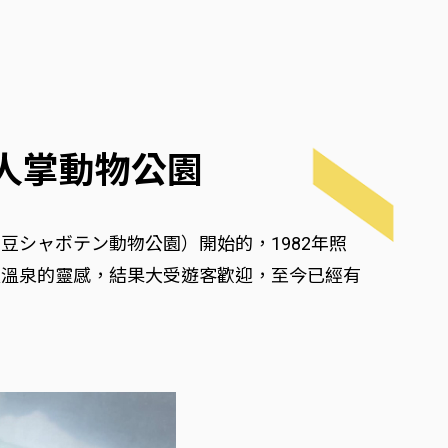
仙人掌動物公園
シャボテン動物公園）開始的，1982年照
天溫泉的靈感，結果大受遊客歡迎，至今已經有