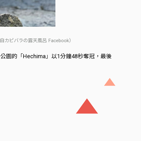
ピバラの露天風呂 Facebook）
的「Hechima」以1分鐘48秒奪冠，最後