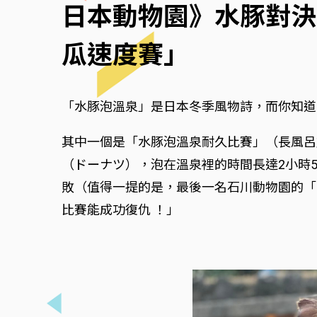
日本動物園》水豚對決
瓜速度賽」
「水豚泡溫泉」是日本冬季風物詩，而你知道
其中一個是「水豚泡溫泉耐久比賽」（長風呂対
（ドーナツ），泡在溫泉裡的時間長達2小時5
敗（值得一提的是，最後一名石川動物園的「S
比賽能成功復仇 ！」