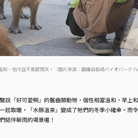
溫和、怕冷且不喜歡雨天。（圖片來源：翻攝自長崎バイオパーク Face
聲說「好可愛啊」的齧齒類動物，個性相當溫和，早上
一起取暖，「水豚溫泉」變成了牠們的冬季小確幸。而
們結伴躲雨的場景喔！