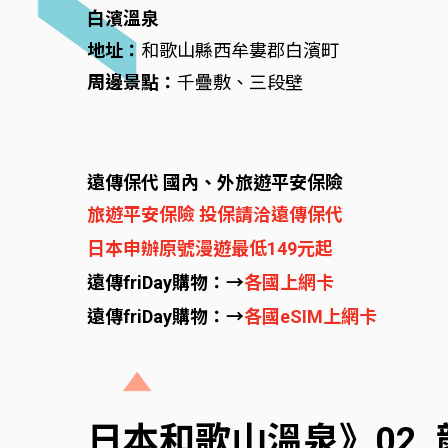
白濱溫泉
地址：
和歌山縣西牟婁郡白濱町
周邊景點：
千疊敷、三段壁
遠傳保代 國內、外旅遊平安保險
旅遊平安保險 投保請洽遠傳保代
日本申辦原號漫遊最低149元起
遠傳friDay購物：→
各國上網卡
遠傳friDay購物：→
各國eSIM上網卡
日本和歌山溫泉》02