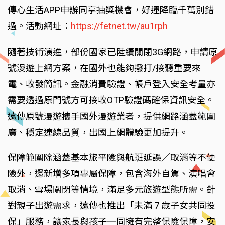
傳心生活APP申辦同享抽獎機會，好運降臨千萬別錯
過。活動網址：
https://fetnet.tw/au1rph
隨著技術演進，部份國家已陸續關閉3G網路，申請原
號漫遊上網方案，在國外也能夠撥打/接聽重要來
電、收發簡訊。金融消費驗證、帳戶登入安全考量亦
需要透過原門號方可接收OTP驗證碼確保資訊安全。
遠傳原號漫遊攜手國外漫遊業者，提供網路涵蓋範圍
廣、穩定連線品質，出國上網體驗更加提升。
保障範圍除涵蓋基本旅平險與航班延誤／取消等不便
險外，還新增多項專屬保障，包含海外自駕、演唱會
取消、雪場關閉等情境，滿足多元旅遊型態所需。針
對親子出遊需求，遠傳也推出「未滿 7 歲子女共同投
保」服務，讓家長與孩子一同擁有完整保險保障，安