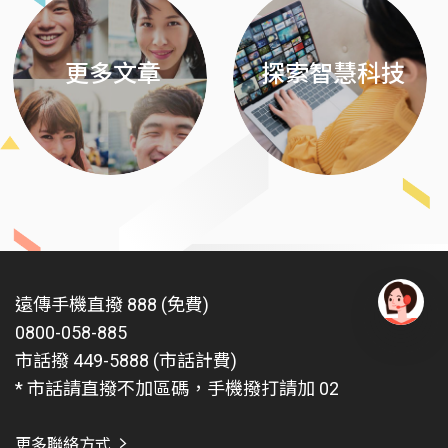
更多文章
探索智慧科技
遠傳手機直撥 888 (免費)
0800-058-885
有
問
市話撥 449-5888 (市話計費)
題
* 市話請直撥不加區碼，手機撥打請加 02
找
愛
瑪
更多聯絡方式