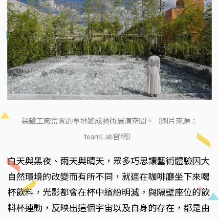
製罐工廠荒置的草地變成藝術展演空間。（圖片來源：
teamLab官網）
白天與黑夜、雨天與晴天，眾多巧思讓藝術體驗因大
自然環境的改變而有所不同，就連在咖啡廳坐下來喝
杯飲料，光影都會在杯中繽紛明滅，與隔壁座位的飲
料杯連動，反映出這個宇宙以及自身的存在，都是由