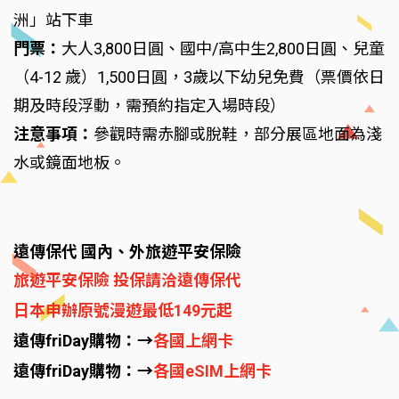
洲」站下車
門票：
大人3,800日圓、國中/高中生2,800日圓、兒童
（4-12 歲）1,500日圓，3歲以下幼兒免費（票價依日
期及時段浮動，需預約指定入場時段）
注意事項：
參觀時需赤腳或脫鞋，部分展區地面為淺
水或鏡面地板。
遠傳保代 國內、外旅遊平安保險
旅遊平安保險 投保請洽遠傳保代
日本申辦原號漫遊最低149元起
遠傳friDay購物：→
各國上網卡
遠傳friDay購物：→
各國eSIM上網卡