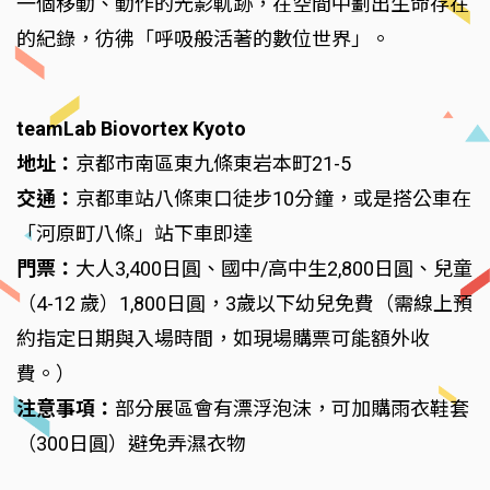
一個移動、動作的光影軌跡，在空間中劃出生命存在
的紀錄，彷彿「呼吸般活著的數位世界」。
teamLab Biovortex Kyoto
地址：
京都市南區東九條東岩本町21-5
交通：
京都車站八條東口徒步10分鐘，或是搭公車在
「河原町八條」站下車即達
門票：
大人3,400日圓、國中/高中生2,800日圓、兒童
（4-12 歲）1,800日圓，3歲以下幼兒免費（需線上預
約指定日期與入場時間，如現場購票可能額外收
費。）
注意事項：
部分展區會有漂浮泡沫，可加購雨衣鞋套
（300日圓）避免弄濕衣物