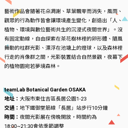
藝術作品會隨著花朵凋謝、草葉飄零而消失，風雨、
觀眾的行為動作皆會讓環境產生變化，創造出「人、
植物、環境與數位藝術共生的沉浸式夜間世界」。沒
有固定動線，自由探索在茶花樹林裡的卵形體、隨風
舞動的柱群光影、漂浮在池塘上的燈球，以及森林裡
行走的肖像群之間，光影裝置結合自然景觀，夜幕下
的植物園宛若夢境森林。
teamLab Botanical Garden OSAKA
地址：
大阪市東住吉區長居公園1-23
交通：
地下鐵御堂筋線「長居」站步行10分鐘
時間：
夜間光影展在傍晚開放，時間約為
18:00~21:30會依季節調整