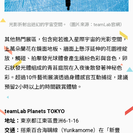
光影折射出迷幻的宇宙空間。（圖片來源：teamLab官網）
其他熱門展區，包含宛若進入星際宇宙的光影空間，
上萬朵蘭花在鏡面地板、牆面上懸浮延伸的花園裡綻
放，觸碰、拍擊發光球體會產生繽紛色彩與音色，卵
石狀發光體組成的青苔庭院在入夜後散發著神秘色
彩。超過10件藝術展演透過身體感官互動捕捉，建議
預留2小時以上的時間觀賞體驗。
teamLab Planets TOKYO
地址：
東京都江東區豊洲6-1-16
交通：
搭乘百合海鷗線（Yurikamome）在「新豐