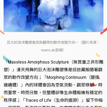
巨大的泡沫雕塑會因為觀眾的動作改變方向。（圖片來源：
teamLab官網）
「Massless Amorphous Sculpture（無質量之非形雕
塑）」漫天飛舞的巨大泡沫雕塑像是捉迷藏般隨著觀
眾的動作改變方向；「Morphing Continuum（變換
連續體）」內的球體會因為空氣流動、觀眾移動，時
而重聚、時而分散，但整體卻像生命體般擁有穩定的
秩序感；「Traces of Life（生命的痕跡）」留下你每