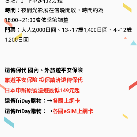
ち站）」下車步行2分鐘
時間：
夜間光影展在傍晚開放，時間約為
18:00~21:30會依季節調整
門票：
大人2,000日圓、13~17歲1,400日圓、4~12歲
1,200日圓
遠傳保代 國內、外旅遊平安保險
旅遊平安保險 投保請洽遠傳保代
日本申辦原號漫遊最低149元起
遠傳friDay購物：→
各國上網卡
遠傳friDay購物：→
各國eSIM上網卡