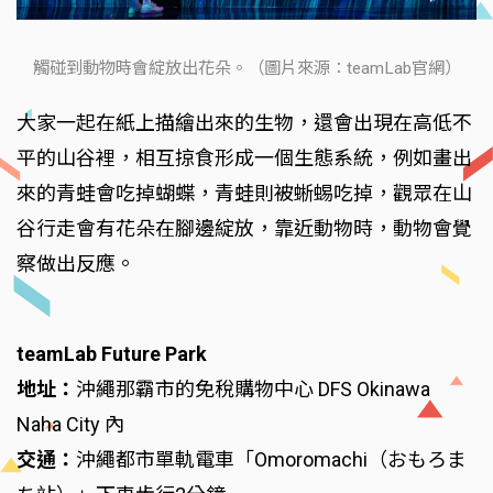
觸碰到動物時會綻放出花朵。（圖片來源：teamLab官網）
大家一起在紙上描繪出來的生物，還會出現在高低不
平的山谷裡，相互掠食形成一個生態系統，例如畫出
來的青蛙會吃掉蝴蝶，青蛙則被蜥蜴吃掉，觀眾在山
谷行走會有花朵在腳邊綻放，靠近動物時，動物會覺
察做出反應。
teamLab Future Park
地址：
沖繩那霸市的免稅購物中心 DFS Okinawa
Naha City 內
交通：
沖繩都市單軌電車「Omoromachi（おもろま