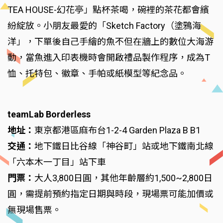
TEA HOUSE-幻花亭」點杯茶喝，碗裡的茶花都會繽
紛綻放。小朋友最愛的「Sketch Factory（塗鴉海
洋」，下單後自己手繪的魚不但在牆上的數位大海游
動，當魚進入印表機時會開啟禮品製作程序，成為T
恤、托特包、徽章、手帕或紙模型等紀念品。
teamLab Borderless
地址：
東京都港區麻布台1-2-4 Garden Plaza B B1
交通：
地下鐵日比谷線「神谷町」站或地下鐵南北線
「六本木一丁目」站下車
門票：
大人3,800日圓，其他年齡層約1,500~2,800日
圓，需提前預約指定日期與時段，現場票可能加價或
無現場售票。