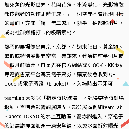
無死角的光影世界，花開花落、水流變化、光影擴散
都依觀者的動作即時生成，同一個空間不會出現同樣
的畫面，充滿「獨一無二感」，隨手一拍都超出片，
成為社群媒體打卡的吸睛素材。
熱門的展場像是東京、京都，在週末假日、黃金週、
暑假或特別展期間常常一票難求，建議提前半個月或
一個月前購票，可是先在官方網站或KLOOK、KKday
等電商售票平台購買電子票券，購票後會收到 QR
Code 或電子憑證（E-ticket），入場時出示即可。
teamLab 大多採「指定時段進場」，記得要準時到場
報到，否則會影響觀展時間，部分展區例如teamLab
Planets TOKYO 的水上互動區，需赤腳進入，穿裙子
的話建議裡面加穿一層安全褲，以免水面折射曝光。