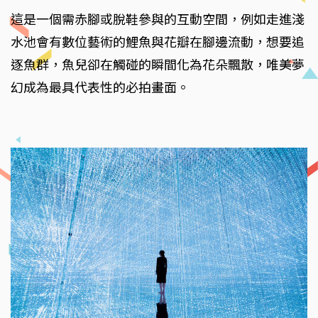
這是一個需赤腳或脫鞋參與的互動空間，例如走進淺
水池會有數位藝術的鯉魚與花瓣在腳邊流動，想要追
逐魚群，魚兒卻在觸碰的瞬間化為花朵飄散，唯美夢
幻成為最具代表性的必拍畫面。