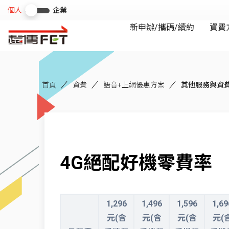
首頁
資費
語音+上網優惠方案
其他服務與資
4G絕配好機零費率
1,296
1,496
1,596
1,69
元(含
元(含
元(含
元(