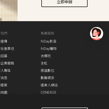
立即申辦
備或
刪
他設
行終
供證
於我們
集團服務
常運
於遠傳
friDay影音
有
助大
問
業社會責任
friDay購物
何使
題
英招募
去哪吃
找
傳企業服務
全虹
使用
愛
務費率
資人專區
德誼數位
瑪
，上網
新消息
數聯資安
作提案
遠東人網站
簡訊為
站地圖
CONEXUS
實際傳
=實際傳