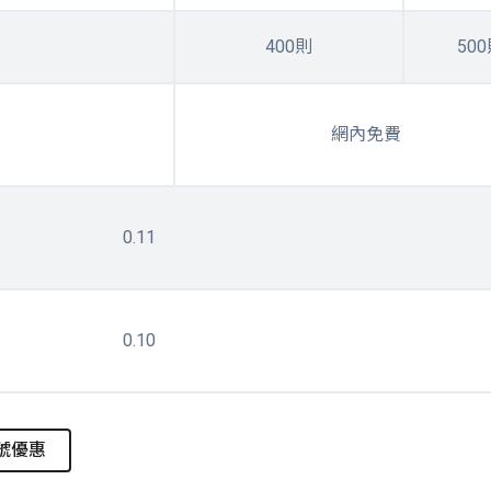
400則
50
網內免費
0.11
0.10
號優惠