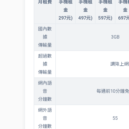
月租費
手機租
手機租
手機租
手機
金
金
金
金
297元)
497元)
597元)
697
國內數
據
3GB
傳輸量
超過數
據
調降上網
傳輸量
網內語
音
每通前10分鐘
分鐘數
網外語
音
55
分鐘數