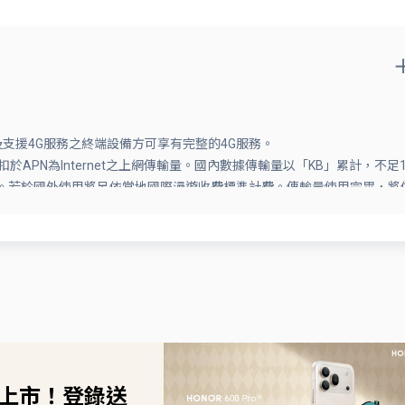
及支援4G服務之終端設備方可享有完整的4G服務。
PN為Internet之上網傳輸量。國內數據傳輸量以「KB」累計，不足1
024MB)。若於國外使用將另依當地國際漫遊收費標準計費。傳輸量使用完畢，將
網計量包。
為準，系統開通時將以簡訊通知；加購成功後將無法更改加購類型，亦無
網量、語音分鐘數、簡訊則數，均依門號計費週期按實際天數比例計算。
音信箱、加值語音/特碼服務及其他免費電話。網外語音免費分鐘數不含
打通話對象於當月帳單週期超過300個不同門號，即視為不當商業使用，
牌價計收，至下一帳單週期始可恢復優惠。每月免費語音/上網傳輸量額
次月亦不退現。
，超出上限者，遠傳有權取消三(多)方通話功能。
別版新上市！登錄送
門號從事於任何違法、不當商業行為或利用各項優惠從事任何不合常理之