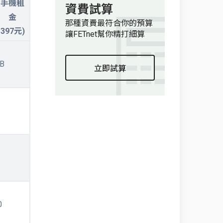
手機租
資費試算
金
那種資費最符合你的預算
397元)
讓FETnet幫你精打細算
B
立即試算
0