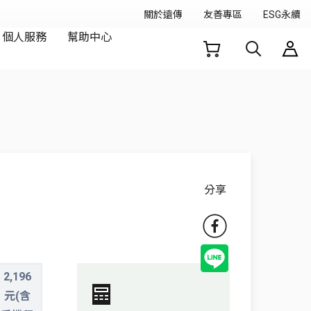
分享
2,196
元(含