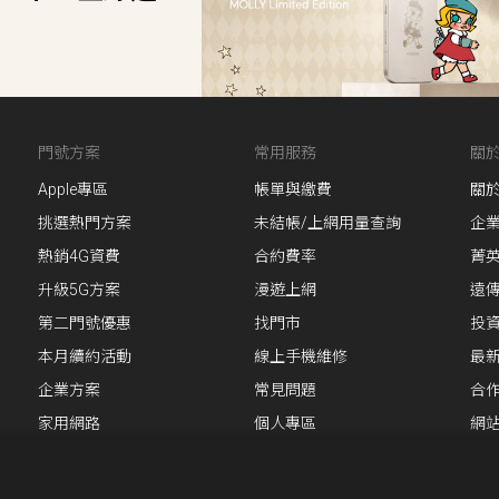
不限於轉接話務、長時間占用語音、長時間持續連結上網、作為伺服器設
資料傳遞或設備與設備間自動連結、大量訊務使用（如：自動應答、自動
路或全時間或指定資料連結之替代或備援、P2P檔案分享、透過軟體或其
上述行為者，遠傳電信得逕行暫停通信或上網流量管制措施，必要時得逕
遭暫停通信者，用戶本人如欲恢復門號正常使用，得親洽遠傳直營門市提
門號方案
常用服務
關
經催告逕行暫停通信或終止服務契約：1.散播電腦病毒；2.干擾系統正
Apple專區
帳單與繳費
關
他用戶接取網路、試圖攻擊或侵入本公司網路或危害網路安全、主動或協
挑選熱門方案
未結帳/上網用量查詢
企
不法擷取、移除或修改網路封包標頭資訊；4.以任何方式誤導他人或隱瞞任
熱銷4G資費
合約費率
菁
或違法之行為經相關主管機關通知者。
升級5G方案
漫遊上網
遠
數/使用之終端設備/地點/使用者移動速度及與基地台距離等因素影響，若
轉換為UTMS網路，上網速度將可能降低，期間產生之用量仍以原適用服
第二門號優惠
找門市
投
網路壅塞暫時無法上網。 如於室內使用，因受建物遮蔽及室內裝潢影響
本月續約活動
線上手機維修
最
訊號。
企業方案
常見問題
合
0個中文字或純英文數字160個，字數計算包合空格、標點符號。超過一則之
家用網路
個人專區
網
0K bytes：每則8元；>300K bytes：8元 + (n-300)*0.02元/則(n=
00K bytes：每則12元；300K bytes：12元 + (n-300)*0.03元/則(n