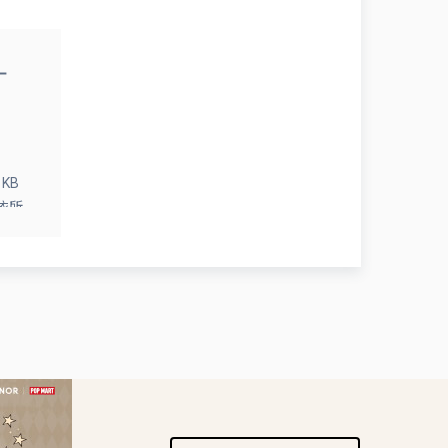
KB
依所
法辦
市話。
超過
度限當
使用