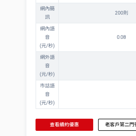
網內簡
200則
訊
網內語
音
0.08
(元/秒)
網外語
音
(元/秒)
市話語
音
(元/秒)
查看續約優惠
老客戶第二門