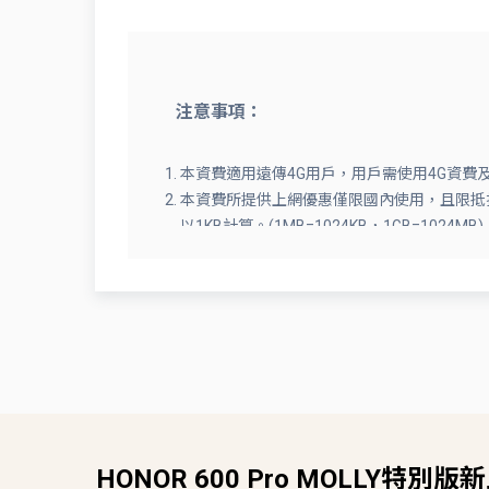
注意事項：
本資費適用遠傳4G用戶，用戶需使用4G資費
本資費所提供上網優惠僅限國內使用，且限抵扣於A
以1KB計算。(1MB=1024KB，1GB=1
選資費內容予以限速，用戶可按其需求加購上
加購上網計量包實際生效時點以系統開通時間
理異動與取消。
申租、退租當期月租費以及提供之國內行動上
免費語音分鐘數不含國際電話、國際漫遊、語
所選用之資費內含免費語音通話優惠者，若撥
前述限額後本公司得立即終止語音優惠，改依
月使用完畢，若有未使用完之額度無法遞延至
每月三(多)方通話功能累計以600分鐘為上限
HONOR 600 Pro MOLLY特
遠傳電信門號僅供正常合法通信之用，不得將