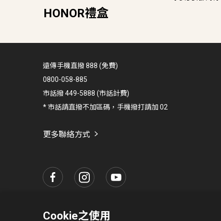
HONOR禮盒
或其他權利濫用行為或大量傳輸行為，包括但
主機電腦應用、連續性網路攝影或廣播、自動
除、類似自動或手動路由裝置）、作為私有線
備維持網路連續有效連結等情形時。如有涉及
止服務契約。另其他經遠傳電信認定異常情形
遠傳手機直撥 888 (免費)
件並繳納保證金。
0800-058-885
使用門號期間若涉及以下行為時，遠傳電信得不
市話撥 449-5888 (市話計費)
作（包含但不限於造成網路過度壅塞、妨害其
量傳送垃圾與商業廣告電子郵件)；3.偽造、
* 市話請直撥不加區碼，手機撥打請加 02
用者名稱或資料傳送來源； 5.其他涉及不當
行動通信品質隨地形/氣候/建物遮蔽/使用人
更多聯絡方式
之地點無法支援LTE網路，則可能依所在環境
計算。若因同時同地上網人數太多也可能造成
速度及收訊品質亦可能不如室外，甚至收不到
SMS簡訊每則2.6127元，每則簡訊限打7
長簡訊。
MMS影音訊息網內<=30K bytes：每則4元；31~30
送訊息K數) 。網外<=30K bytes：每則6元；31~3
Cookie之使用