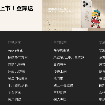
別版新上市！登錄送
門號方案
常用服務
關
Apple專區
帳單與繳費
關
挑選熱門方案
未結帳/上網用量查詢
企
熱銷4G資費
合約費率
菁
升級5G方案
漫遊上網
遠
第二門號優惠
找門市
投
本月續約活動
線上手機維修
最
企業方案
常見問題
合
家用網路
個人專區
網