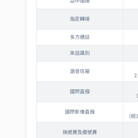
話中插接
指定轉接
多方通話
來話識別
語音信箱
國際直撥
國際影像直撥
（經
換號費及選號費