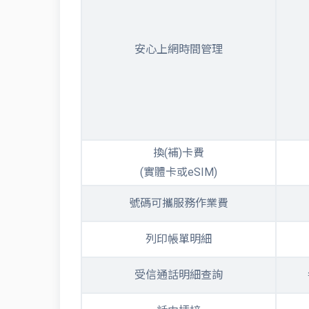
安心上網時間管理
換(補)卡費
(實體卡或eSIM)
號碼可攜服務作業費
列印帳單明細
受信通話明細查詢