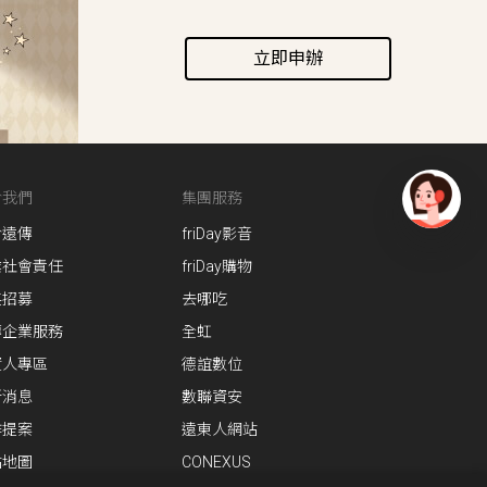
立即申辦
於我們
集團服務
於遠傳
friDay影音
有
問
業社會責任
friDay購物
題
英招募
去哪吃
找
傳企業服務
全虹
愛
資人專區
德誼數位
瑪
新消息
數聯資安
作提案
遠東人網站
站地圖
CONEXUS