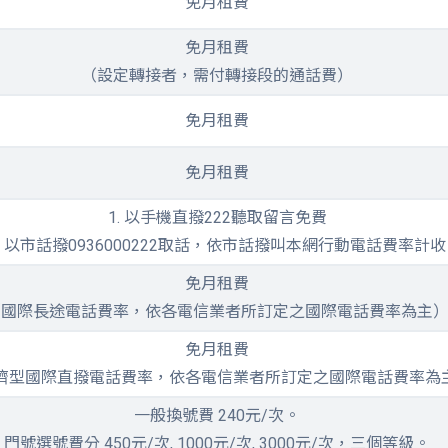
免月租費
免月租費
（設定轉接者，需付轉接段的通話費）
免月租費
免月租費
1. 以手機直撥222聽取留言免費
2. 以市話撥0936000222取話，依市話撥叫本網行動電話費率計收
免月租費
（國際長途電話費率，依各電信業者所訂定之國際電話費率為主
免月租費
濟型國際直撥電話費率，依各電信業者所訂定之國際電話費率為
一般換號費 240元/次。
門號選號費分 450元/次, 1000元/次, 3000元/次，三個等級。