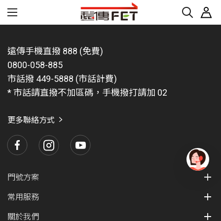
遠傳手機直撥 888 (免費)
0800-058-885
市話撥 449-5888 (市話計費)
* 市話請直撥不加區碼，手機撥打請加 02
更多聯絡方式
有
門號方案
問
題
常用服務
找
愛
關於我們