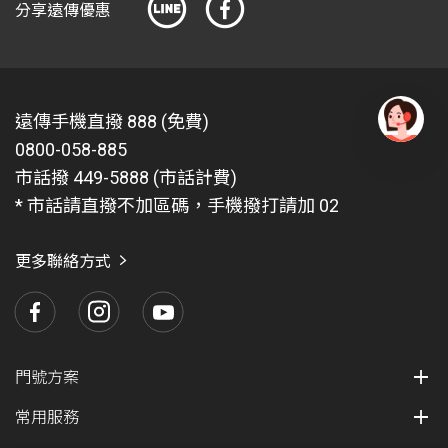
分享遠傳優惠
遠傳手機直撥 888 (免費)
0800-058-885
有
問
市話撥 449-5888 (市話計費)
題
* 市話請直撥不加區碼，手機撥打請加 02
找
愛
瑪
更多聯絡方式
門號方案
常用服務