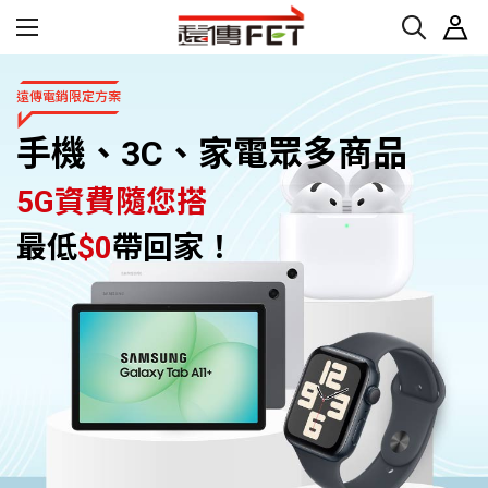
遠傳電銷限定方案
手機、3C、家電眾多商品
5G資費隨您搭
最低
$0
帶回家！