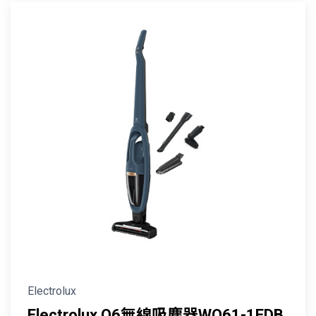
Electrolux
Electrolux Q6無線吸塵器WQ61-1EDB