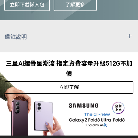
立即下載懶人包
了解更多
備註說明
上述漫遊費用除非特別註明計價單位，其餘皆已換算為
「每分鐘 / 新台幣元」表示，因匯率時有變動，收費時
三星AI摺疊星潮流 指定資費容量升級512G不加
按雙方網路經營者實際交易日之匯率換算計收，上述費
價
用僅供參考。漫遊區域與資費表之減價時段為漫遊當地
之時間，而非台灣時間。
立即了解
發送國際漫遊簡訊時，除原本國外漫遊業者簡訊費用
外，尚需負擔由本公司轉發至收訊端之簡訊處理費，顯
示於計次加值服務項目，依收訊端不同可分為: 網內簡訊
NT$2.6127元、網外簡訊NT$2.6127元、國際簡訊NT$ 5
元。
使用影像電話需視漫遊業者網路系統支援程度而決定。