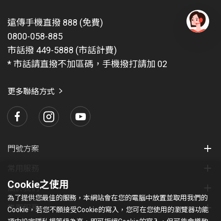
欲使用 VoLTE 漫遊服務，必須具備
遠傳手機直撥 888 (免費)
申請國際漫遊數據方案(開啟數據漫遊功能)
0800-058-885
有
註冊於遠傳已提供VoLTE 漫遊服務之合作業者的網
問
市話撥 449-5888 (市話計費)
路。可前往
國際漫遊官網
，輸入欲前往之國家查詢是
題
* 市話請直撥不加區碼，手機撥打請加 02
否已開通VoLTE 漫遊服務
找
愛
使用的手機須有支援VoLTE 漫遊功能
瑪
更多聯絡方式
國外撥打 VoLTE漫遊語音，手機直撥 【 + 】+ 【國碼 】
+【受話號碼 】 即可 。
因多數VoLTE漫遊合作業者同時提供3G和VoLTE網路漫
遊，兩者漫遊費率不同，將依用戶實際漫遊發受話所在
之網路計費。另因受限於漫遊合作業者帳務資料傳送機
門號方案
制及時程，部分話務可能會有帳務延遲的情況，將延至
常用服務
次一帳期收費。
Cookie之使用
關於我們
本公司依國外業者傳送之通信資料，透過簡訊提供上網
為了提供您最佳的服務，本網站會在您的電腦中放置並取用我們的
用量及費用等相關通知，僅供參考，傳送過程可能因國
集團服務
Cookie，若您不願接受Cookie的寫入，您可在您使用的瀏覽器功能
外業者系統狀況、客戶終端無簡訊收送功能或關機等因