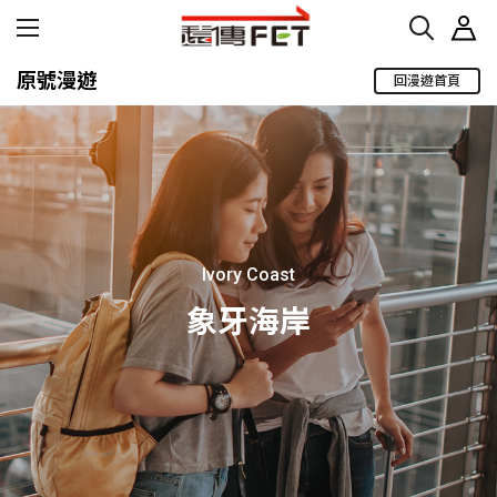
原號漫遊
回漫遊首頁
Ivory Coast
象牙海岸