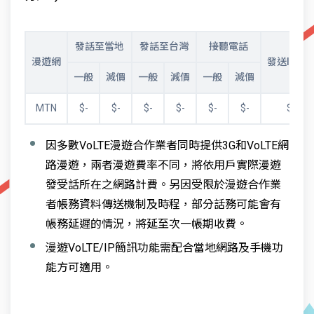
發話至當地
發話至台灣
接聽電話
漫遊網
發送IP簡
一般
減價
一般
減價
一般
減價
MTN
$-
$-
$-
$-
$-
$-
$-
因多數VoLTE漫遊合作業者同時提供3G和VoLTE網
路漫遊，兩者漫遊費率不同，將依用戶實際漫遊
發受話所在之網路計費。另因受限於漫遊合作業
者帳務資料傳送機制及時程，部分話務可能會有
帳務延遲的情況，將延至次一帳期收費。
漫遊VoLTE/IP簡訊功能需配合當地網路及手機功
能方可適用。