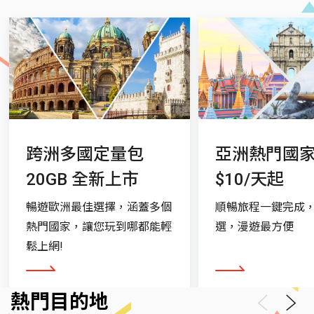
跨洲多國定量包
亞洲熱門國
20GB 全新上市
$10/天起
暢遊歐洲最佳選擇，涵蓋多個
順暢旅程一鍵完成
熱門國家，讓您玩到哪都能輕
選，漫遊最方便
鬆上網!
看更多
看更多
熱門目的地
Previous
Next