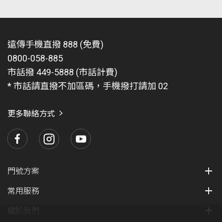
本方案限指定企業客戶之【
員工本人
】、【
配偶
】
及其【
一等親屬
】方可辦理。
使用說明
遠傳手機直撥 888 (免費)
登入【遠傳心生活APP】後即可看到遠傳幣，可從
訂單確認後將由宅配物流人員現場收回影本雙證及
0800-058-885
APP 遠傳幣交易明細中查詢，操作步驟如下：開啟
其他相關證明文件。
市話撥 449-5888 (市話計費)
遠傳心生活 APP → 會員 → 遠傳幣 → 交易紀錄。
專案生效後合約期間內不得退租（含一退一租、轉
* 市話請直撥不加區碼，手機撥打請加 02
遠傳幣可於遠傳心生活 APP【遠傳幣兌換區】挑選
至 4G 或預付卡、因違約或違反法令致遭停機
商品進行兌換，亦可於遠傳 friDay 購物專屬賣場兌
者）、取消或調降費率。倘有上述情形者視同放棄
更多聯絡方式
換等值商品，或至遠傳 friDay 購物全館使用，除生
本專案贈送之優惠，並需依啟用方案繳交專案補貼
日禮、線上換好禮、全家館外，全館適用，以購物
款及電信優惠補貼款，實際應繳之專案違約金以本
車結帳顯示畫面為主。
專案合約未到期之日為單位，按合約總日數比例計
算。計算公式：實際應繳專案補貼款 = 專案補貼款
遠傳幣發放相關規則：客戶申辦本專案成功後，遠
門號方案
總額 x (合約未到期日數／合約約定日數) ，四捨五
傳幣將於啟用後次次月底前自動匯入至客戶門號之
入計算至整數；電信優惠補貼款以實際已享贈送傳
常用服務
對應遠傳心生活 APP 帳號，不另外用簡訊通知，
贈
輸量補貼優惠 (每月電信優惠補貼款優惠) X (合約未
送之遠傳幣有效期限為 3 個月
，實際以遠傳心生活
關於我們
到期日數／合約約定日數)，四捨五入計算至整數。
APP 上顯示的為準。