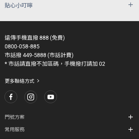
傳幣匯入至客戶門號之對應遠傳心生活App帳號，不另
貼心小叮嚀
外用簡訊通知
本方案限指定企業客戶之【
員工本人
】、【
配偶
】
及其【
一等親屬
】方可辦理。
使用說明
遠傳手機直撥 888 (免費)
登入【遠傳心生活APP】後即可看到遠傳幣，可從
訂單確認後將由宅配物流人員現場收回影本雙證及
0800-058-885
APP 遠傳幣交易明細中查詢，操作步驟如下：開啟
其他相關證明文件。
市話撥 449-5888 (市話計費)
遠傳心生活 APP → 會員 → 遠傳幣 → 交易紀錄。
專案生效後合約期間內不得退租（含一退一租、轉
* 市話請直撥不加區碼，手機撥打請加 02
遠傳幣可於遠傳心生活 APP【遠傳幣兌換區】挑選
至 4G 或預付卡、因違約或違反法令致遭停機
商品進行兌換，亦可於遠傳 friDay 購物專屬賣場兌
者）、取消或調降費率。倘有上述情形者視同放棄
更多聯絡方式
換等值商品，或至遠傳 friDay 購物全館使用，除生
本專案贈送之優惠，並需依啟用方案繳交專案補貼
日禮、線上換好禮、全家館外，全館適用，以購物
款及電信優惠補貼款，實際應繳之專案違約金以本
車結帳顯示畫面為主。
專案合約未到期之日為單位，按合約總日數比例計
算。計算公式：實際應繳專案補貼款 = 專案補貼款
遠傳幣發放相關規則：客戶申辦本專案成功後，遠
門號方案
總額 x (合約未到期日數／合約約定日數) ，四捨五
傳幣將於啟用後次次月底前自動匯入至客戶門號之
入計算至整數；電信優惠補貼款以實際已享贈送傳
常用服務
對應遠傳心生活 APP 帳號，不另外用簡訊通知，
贈
輸量補貼優惠 (每月電信優惠補貼款優惠) X (合約未
送之遠傳幣有效期限為 3 個月
，實際以遠傳心生活