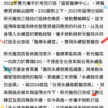
2022年雙方攜手於帛琉打造「遠距醫療中心」，將醫
療資源輸出國際。ESG趨勢之下，2023年遠傳也協助
新光醫院三階段打造綠色機房，推動雙軸轉型，這次
遠傳再度運用綠色智慧資通訊應用的科技力，以及自
身導入永續雲的實戰經驗，攜手微軟與新光醫院共同
打造全台首座「醫療永續雲」，實現永續智慧醫院。
新光醫院院長侯勝茂表示，醫療業能耗高，新光醫院
一向致力於實踐ESG，不僅是全台首家與台灣永續能
源研究基金會簽署「醫院永續發展倡議書」與推動永
續管理師證照的醫院，更連續三年榮獲「永續報告書
白金獎」，與2024首屆「台灣永續典範醫院獎」。很
高興過去幾年與遠傳合作下，新光醫院已完成了數位
轉型及資訊機房外遷，如今再進一步攜手微軟打造
「全台首座醫療永續雲」，共同推動淨零排放接軌國