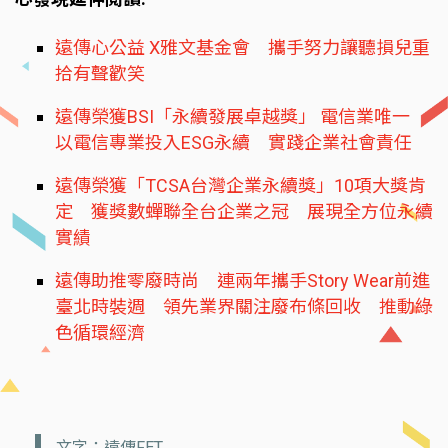
遠傳心公益 X雅文基金會 攜手努力讓聽損兒重
拾有聲歡笑
遠傳榮獲BSI「永續發展卓越獎」 電信業唯一
以電信專業投入ESG永續 實踐企業社會責任
遠傳榮獲「TCSA台灣企業永續獎」10項大獎肯
定 獲獎數蟬聯全台企業之冠 展現全方位永續
實績
遠傳助推零廢時尚 連兩年攜手Story Wear前進
臺北時裝週 領先業界關注廢布條回收 推動綠
色循環經濟
文字：遠傳FET