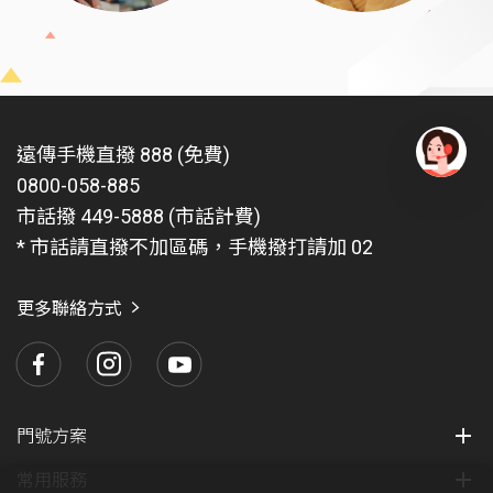
遠傳手機直撥 888 (免費)
0800-058-885
有
問
市話撥 449-5888 (市話計費)
題
* 市話請直撥不加區碼，手機撥打請加 02
找
愛
瑪
更多聯絡方式
門號方案
常用服務