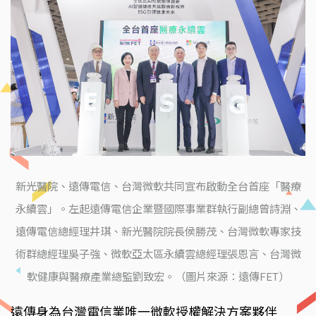
新光醫院、遠傳電信、台灣微軟共同宣布啟動全台首座「醫療
永續雲」。左起遠傳電信企業暨國際事業群執行副總曾詩淵、
遠傳電信總經理井琪、新光醫院院長侯勝茂、台灣微軟專家技
術群總經理吳子強、微軟亞太區永續雲總經理張恩言、台灣微
軟健康與醫療產業總監劉致宏。（圖片來源：遠傳FET）
遠傳身為台灣電信業唯一微軟授權解決方案夥伴