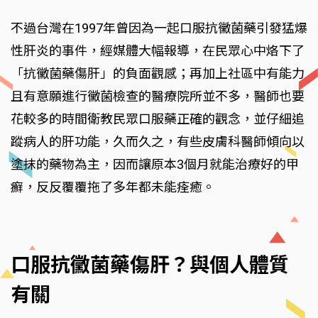
不過台灣在1997年曾因為一起口服抗黴菌藥引發猛爆
性肝炎的事件，經媒體大幅報導，在民眾心中烙下了
「抗黴菌藥傷肝」的負面觀感；再加上社區中有能力
且有意願進行黴菌檢查的醫療院所並不多，醫師也要
花較多的時間衛教民眾口服藥正確的觀念，並仔細追
蹤病人的肝功能，久而久之，有些皮膚科醫師傾向以
塗抹的藥物為主，因而讓原本3個月就能治療好的甲
癬，反反覆覆拖了多年都未能痊癒。
口服抗黴菌藥傷肝？與個人體質
有關