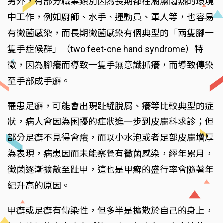
另外，有部分職業類別因為長期都在潮濕悶熱的環境
中工作，例如廚師、水手、運動員、軍人等，也容易
有黴菌感染，而長期黴菌感染有個典型的「兩隻腳一
隻手症候群」（two feet-one hand syndrome）特
徵，因為腳癢而導致一隻手無意識抓癢，而導致傳染
至手部成手癬。
罹患足癬，可能會出現趾縫脫屑、癢等比較典型的症
狀，病人會因為困擾的症狀進一步到皮膚科求診；但
部分足癬不見得會癢，而以小水泡或者足部皮膚增厚
為表現，病患因而未能察覺有黴菌感染，經年累月，
黴菌逐漸擴散至趾甲，這也是甲癬的盛行率會隨著年
紀升高的原因。
甲癬或足癬有傳染性，但多半是擴散於自己的身上，