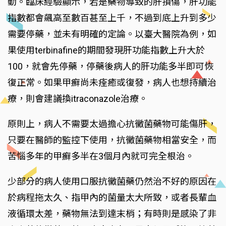
動。臨床經驗顯示，若是藥物導致的肝損傷，肝功能
指數都會飆高至數百甚至上千，不過到底上升到多少
需要停藥，並未有明確的定論。以臺大醫院為例，如
果使用terbinafine的期間發現肝功能指數上升大於
100，就會先停藥，停藥後病人的肝功能多半即可恢
復正常。如果甲癬尚未痊癒或復發，病人也想持續治
療，則會建議換itraconazole治療。
原則上，病人不需要太過擔心抗黴菌藥物可能傷肝，
只要在醫師的監控下使用，抗黴菌藥物相當安全，而
苦惱多年的甲癬多半在3個月內就可完全根治。
少部分的病人使用口服抗黴菌藥仍然治不好的原因在
於病程拖太久、指甲內的菌量太大所致，或者長輩血
液循環太差，藥物無法到達末梢；有時則是感染了非