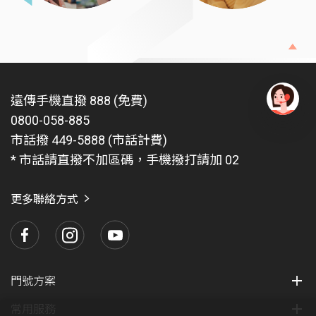
遠傳手機直撥 888 (免費)
0800-058-885
有
問
市話撥 449-5888 (市話計費)
題
* 市話請直撥不加區碼，手機撥打請加 02
找
愛
瑪
更多聯絡方式
門號方案
常用服務