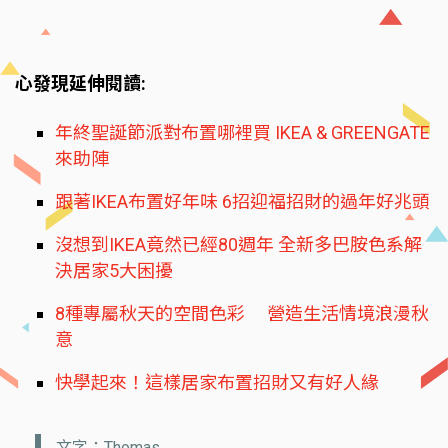
心發現延伸閱讀:
年終聖誕節派對布置哪裡買 IKEA & GREENGATE
來助陣
跟著IKEA布置好年味 6招迎福招財的過年好兆頭
沒想到IKEA竟然已經80週年 全新多巴胺色系解
決居家5大困擾
8種專屬秋天的空間色彩 營造生活情境浪漫秋
意
快學起來！這樣居家布置招財又有好人緣
文字：Thomas