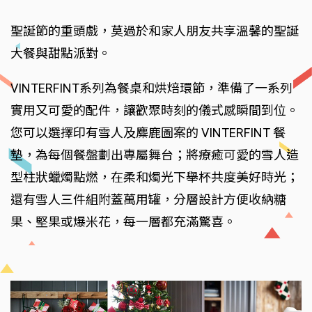
聖誕節的重頭戲，莫過於和家人朋友共享溫馨的聖誕
大餐與甜點派對。
VINTERFINT系列為餐桌和烘焙環節，準備了一系列
實用又可愛的配件，讓歡聚時刻的儀式感瞬間到位。
您可以選擇印有雪人及麋鹿圖案的 VINTERFINT 餐
墊，為每個餐盤劃出專屬舞台；將療癒可愛的雪人造
型柱狀蠟燭點燃，在柔和燭光下舉杯共度美好時光；
還有雪人三件組附蓋萬用罐，分層設計方便收納糖
果、堅果或爆米花，每一層都充滿驚喜。