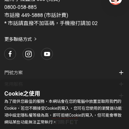
0800-058-885
有
問
市話撥 449-5888 (市話計費)
題
* 市話請直撥不加區碼，手機撥打請加 02
找
愛
瑪
更多聯絡方式
門號方案
常用服務
Cookie之使用
關於我們
為了提供您最佳的服務，本網站會在您的電腦中放置並取用我們的
集團服務
Cookie，若您不願接受Cookie的寫入，您可在您使用的瀏覽器功能
項中設定隱私權等級為高，即可拒絕Cookie的寫入，但可能會導致
網站某些功能無法正常執行。