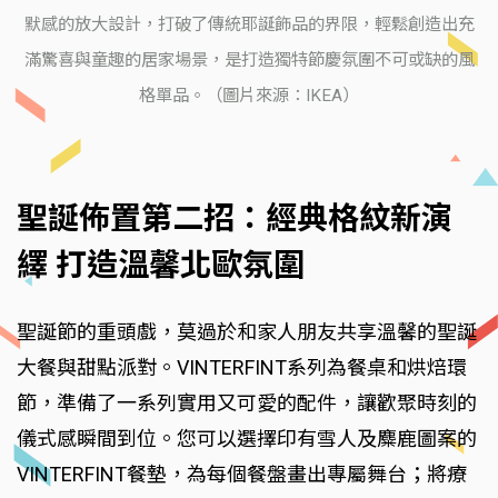
默感的放大設計，打破了傳統耶誕飾品的界限，輕鬆創造出充
滿驚喜與童趣的居家場景，是打造獨特節慶氛圍不可或缺的風
格單品。（圖片來源：IKEA）
聖誕佈置第二招：經典格紋新演
繹 打造溫馨北歐氛圍
聖誕節的重頭戲，莫過於和家人朋友共享溫馨的聖誕
大餐與甜點派對。VINTERFINT系列為餐桌和烘焙環
節，準備了一系列實用又可愛的配件，讓歡聚時刻的
儀式感瞬間到位。您可以選擇印有雪人及麋鹿圖案的
VINTERFINT餐墊，為每個餐盤畫出專屬舞台；將療