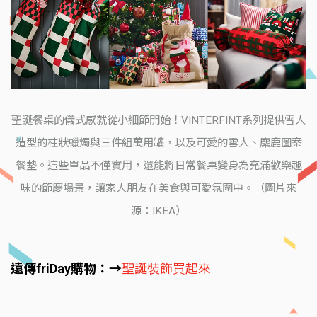
聖誕餐桌的儀式感就從小細節開始！VINTERFINT系列提供雪人
造型的柱狀蠟燭與三件組萬用罐，以及可愛的雪人、麋鹿圖案
餐墊。這些單品不僅實用，還能將日常餐桌變身為充滿歡樂趣
味的節慶場景，讓家人朋友在美食與可愛氛圍中。（圖片來
源：IKEA）
遠傳friDay購物：→
聖誕裝飾買起來