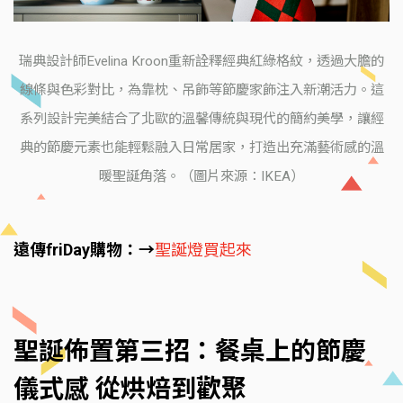
瑞典設計師Evelina Kroon重新詮釋經典紅綠格紋，透過大膽的
線條與色彩對比，為靠枕、吊飾等節慶家飾注入新潮活力。這
系列設計完美結合了北歐的溫馨傳統與現代的簡約美學，讓經
典的節慶元素也能輕鬆融入日常居家，打造出充滿藝術感的溫
暖聖誕角落。（圖片來源：IKEA）
遠傳friDay購物：→
聖誕燈買起來
聖誕佈置第三招：餐桌上的節慶
儀式感 從烘焙到歡聚