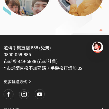
遠傳手機直撥 888 (免費)
0800-058-885
有
問
市話撥 449-5888 (市話計費)
題
* 市話請直撥不加區碼，手機撥打請加 02
找
愛
瑪
更多聯絡方式