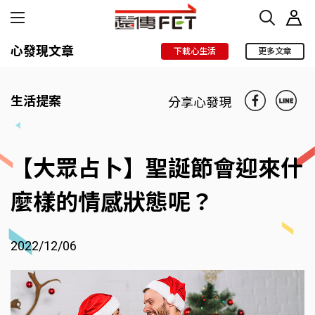
心發現文章
下載心生活
更多文章
生活提案
分享心發現
【大眾占卜】聖誕節會迎來什
麼樣的情感狀態呢？
2022/12/06