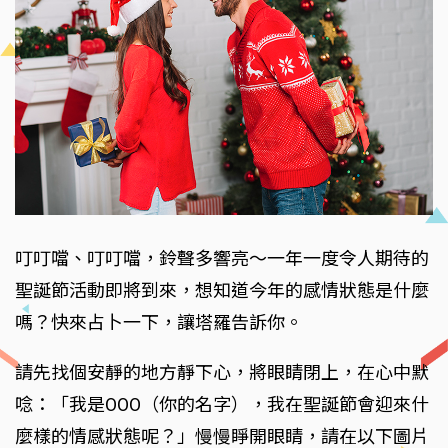
叮叮噹、叮叮噹，鈴聲多響亮～一年一度令人期待的
聖誕節活動即將到來，想知道今年的感情狀態是什麼
嗎？快來占卜一下，讓塔羅告訴你。
請先找個安靜的地方靜下心，將眼睛閉上，在心中默
唸：「我是OOO（你的名字），我在聖誕節會迎來什
麼樣的情感狀態呢？」慢慢睜開眼睛，請在以下圖片