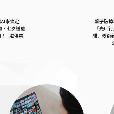
AI來搞定
盤子破掉
禮物，七夕送禮
「光山行
 - 遠傳電
繼」修復