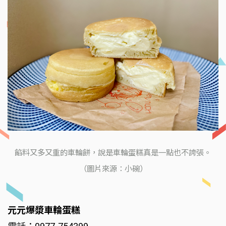
餡料又多又重的車輪餅，說是車輪蛋糕真是一點也不誇張。
（圖片來源：小碗）
元元爆漿車輪蛋糕