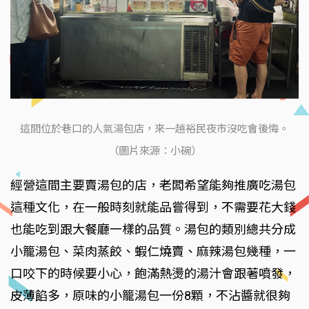
這間位於巷口的人氣湯包店，來一趟裕民夜市沒吃會後悔。
（圖片來源：小碗）
經營這間主要賣湯包的店，老闆希望能夠推廣吃湯包
這種文化，在一般時刻就能品嘗得到，不需要花大錢
也能吃到跟大餐廳一樣的品質。湯包的類別總共分成
小籠湯包、菜肉蒸餃、蝦仁燒賣、麻辣湯包幾種，一
口咬下的時候要小心，飽滿熱燙的湯汁會跟著噴發，
皮薄餡多，原味的小籠湯包一份8顆，不沾醬就很夠