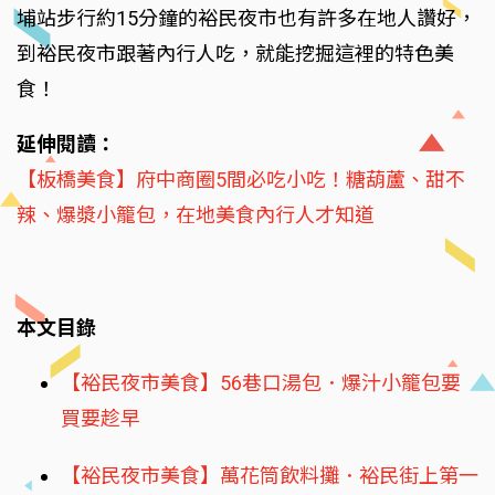
埔站步行約15分鐘的裕民夜市也有許多在地人讚好，
到裕民夜市跟著內行人吃，就能挖掘這裡的特色美
食！
延伸閱讀：
【板橋美食】府中商圈5間必吃小吃！糖葫蘆、甜不
辣、爆漿小籠包，在地美食內行人才知道
本文目錄
【裕民夜市美食】56巷口湯包．爆汁小籠包要
買要趁早
【裕民夜市美食】萬花筒飲料攤．裕民街上第一