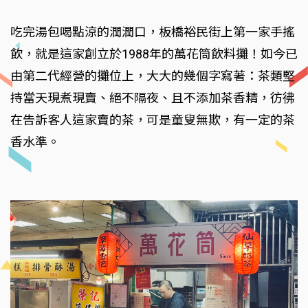
吃完湯包喝點涼的潤潤口，板橋裕民街上第一家手搖
飲，就是這家創立於1988年的萬花筒飲料攤！如今已
由第二代經營的攤位上，大大的幾個字寫著：茶類堅
持當天現煮現賣、絕不隔夜、且不添加茶香精，彷彿
在告訴客人這家賣的茶，可是童叟無欺，有一定的茶
香水準。