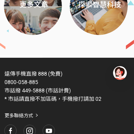
更多文章
探索智慧科技
遠傳手機直撥 888 (免費)
0800-058-885
有
問
市話撥 449-5888 (市話計費)
題
* 市話請直撥不加區碼，手機撥打請加 02
找
愛
瑪
更多聯絡方式