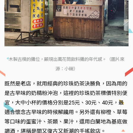
木製古樸的攤位，顯現出萬花筒飲料攤的年代感。（圖片來
源：小碗）
既然是老店，就用經典的珍珠奶茶決勝負，因為用的
是古早味的奶精粉沖泡，這裡的珍珠奶茶標價特別便
宜，大中小杯的價格分別是25元、30元、40元，最
適合懷念古早味的時候解饞用。另外還有柳橙、草莓
等口味的蛋蜜汁、茶類、果汁，還用白蘭地為基底做
調酒，堪稱是間又復古又新潮的手搖飲店。