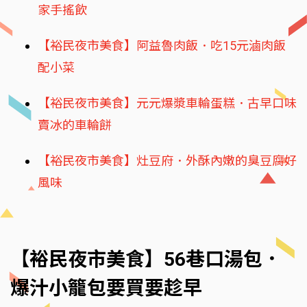
家手搖飲
【裕民夜市美食】阿益魯肉飯．吃15元滷肉飯
配小菜
【裕民夜市美食】元元爆漿車輪蛋糕．古早口味
賣冰的車輪餅
【裕民夜市美食】灶豆府．外酥內嫩的臭豆腐好
風味
【裕民夜市美食】56巷口湯包．
爆汁小籠包要買要趁早