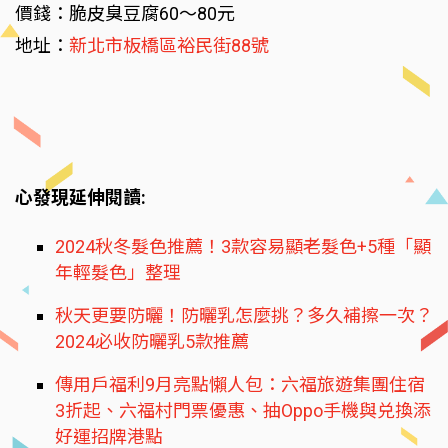
價錢：脆皮臭豆腐60～80元
地址：
新北市板橋區裕民街88號
心發現延伸閱讀:
2024秋冬髮色推薦！3款容易顯老髮色+5種「顯
年輕髮色」整理
秋天更要防曬！防曬乳怎麼挑？多久補擦一次？
2024必收防曬乳5款推薦
傳用戶福利9月亮點懶人包：六福旅遊集團住宿
3折起、六福村門票優惠、抽Oppo手機與兑換添
好運招牌港點