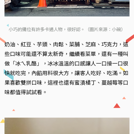
小巧的攤位有許多卡通人物，很好認。（圖片來源：小碗）
奶油、紅豆、芋頭、肉鬆、菜脯、芝麻、巧克力，這
些口味可能還不算太新奇，繼續看菜單，還有一種叫
做「冰ㄟ乳酪」，冰冰溫溫的口感讓人一口接一口很
快就吃完，內餡用料很大方，讓客人吃好、吃滿。如
果喜歡雙拼口味，這裡也還有蜜漬橘丁、蔓越莓等口
味都值得試試看。