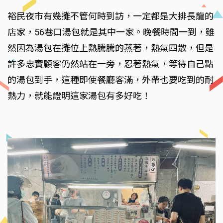
裕民夜市有幾攤不管何時到訪，一定都是大排長龍的
店家，56巷口湯包就是其中一家。晚餐時間一到，雖
然因為湯包在攤位上熱騰騰的蒸著，熱氣四散，但是
許多忠實顧客仍然站在一旁，忍著熱氣，等待自己點
的湯包到手，這種即使餐廳客滿，外帶也要吃到的耐
熱力，就能證明這家湯包有多好吃！