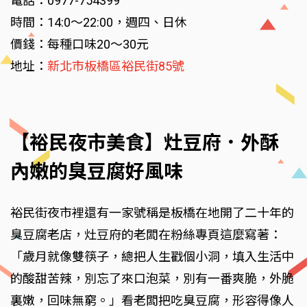
電話：0977-754399
時間：14:0～22:00，週四、日休
價錢：每種口味20～30元
地址：
新北市板橋區裕民街85號
【裕民夜市美食】灶豆府．外酥
內嫩的臭豆腐好風味
裕民街夜市裡還有一家號稱是板橋在地開了二十年的
臭豆腐老店，灶豆府的老闆在粉絲專頁這麼寫著：
「歲月就像雙筷子，總把人生戳個小洞，填入生活中
的酸甜苦辣，別忘了來口泡菜，別有一番爽脆，外脆
裏嫩，回味無窮。」看老闆把吃臭豆腐，形容得像人