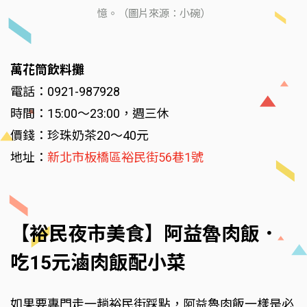
憶。（圖片來源：小碗）
萬花筒飲料攤
電話：0921-987928
時間：15:00～23:00，週三休
價錢：珍珠奶茶20～40元
地址：
新北市板橋區裕民街56巷1號
【裕民夜市美食】阿益魯肉飯．
吃15元滷肉飯配小菜
如果要專門走一趟裕民街踩點，阿益魯肉飯一樣是必