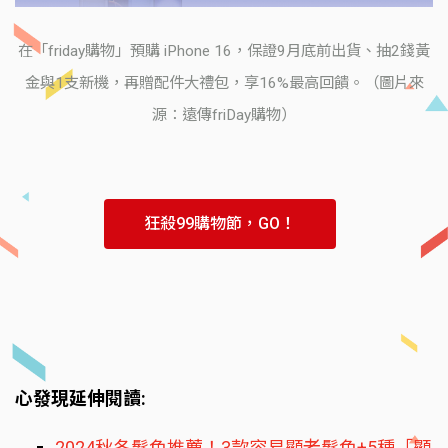
在「friday購物」預購 iPhone 16，保證9月底前出貨、抽2錢黃
金與1支新機，再贈配件大禮包，享16%最高回饋。（圖片來
源：遠傳friDay購物）
狂殺99購物節，GO！
心發現延伸閱讀:
2024秋冬髮色推薦！3款容易顯老髮色+5種「顯