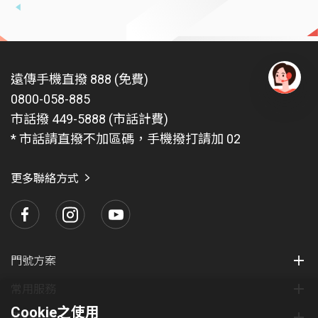
遠傳手機直撥 888 (免費)
0800-058-885
有
問
市話撥 449-5888 (市話計費)
題
* 市話請直撥不加區碼，手機撥打請加 02
找
愛
瑪
更多聯絡方式
門號方案
常用服務
Cookie之使用
關於我們