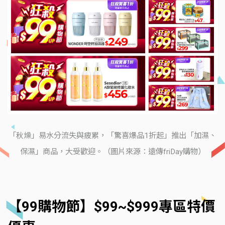
「秋燥」易水分流失與疲累，「驚喜爆品1折起」推出「加濕、
保濕」商品，大受歡迎。（圖片來源：遠傳friDay購物）
【99購物節】$99~$999專區特價