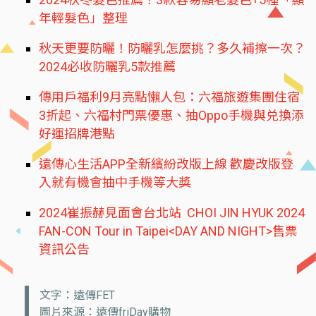
年輕髮色」整理
秋天更要防曬！防曬乳怎麼挑？多久補擦一次？
2024必收防曬乳5款推薦
傳用戶福利9月亮點懶人包：六福旅遊集團住宿
3折起、六福村門票優惠、抽Oppo手機與兑換添
好運招牌港點
遠傳心生活APP全新繽紛改版上線 歡慶改版登
入就有機會抽中手機等大獎
2024崔振赫見面會台北站 CHOI JIN HYUK 2024
FAN-CON Tour in Taipei<DAY AND NIGHT>售票
資訊公告
文字：遠傳FET
圖片來源：遠傳friDay購物