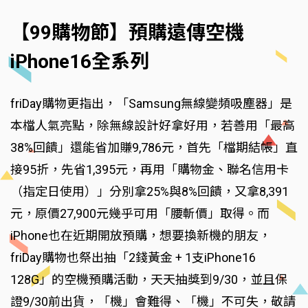
【99購物節】預購遠傳空機
iPhone16全系列
friDay購物更指出，「Samsung無線變頻吸塵器」是
本檔人氣亮點，除無線設計好拿好用，若善用「最高
38%回饋」還能省加賺9,786元，首先「檔期結帳」直
接95折，先省1,395元，再用「購物金、聯名信用卡
（指定日使用）」分別拿25%與8%回饋，又拿8,391
元，原價27,900元幾乎可用「腰斬價」取得。而
iPhone也在近期開放預購，想要換新機的朋友，
friDay購物也祭出抽「2錢黃金 + 1支iPhone16
128G」的空機預購活動，天天抽獎到9/30，並且保
證9/30前出貨，「機」會難得、「機」不可失，敬請