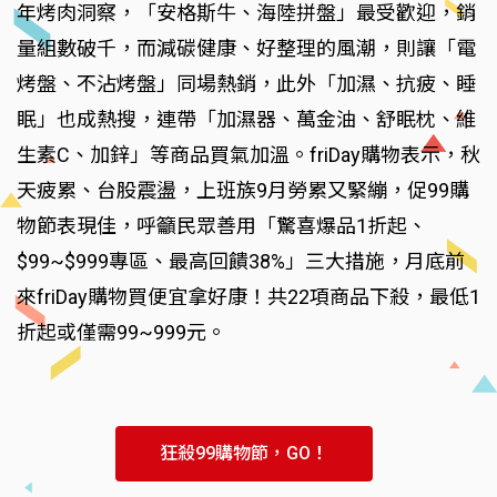
年烤肉洞察，「安格斯牛、海陸拼盤」最受歡迎，銷
量組數破千，而減碳健康、好整理的風潮，則讓「電
烤盤、不沾烤盤」同場熱銷，此外「加濕、抗疲、睡
眠」也成熱搜，連帶「加濕器、萬金油、舒眠枕、維
生素C、加鋅」等商品買氣加溫。friDay購物表示，秋
天疲累、台股震盪，上班族9月勞累又緊繃，促99購
物節表現佳，呼籲民眾善用「驚喜爆品1折起、
$99~$999專區、最高回饋38%」三大措施，月底前
來friDay購物買便宜拿好康！共22項商品下殺，最低1
折起或僅需99~999元。
狂殺99購物節，GO！