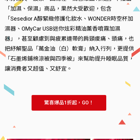
「加濕、保濕」商品，果然大受歡迎，包含
「Sesedior A醇緊緻修護化妝水、WONDER時空杯加
濕器、OMyCar USB迷你炫彩精油薰香噴霧加濕
器」，甚至顧慮到與疲累連帶的肩頸痠痛、頭痛，也
把紓解聖品「萬金油（白）軟膏」納入行列，更提供
「石墨烯鋪棉涼被與四季被」來幫助提升睡眠品質，
讓消費者又超值、又舒宜。
驚喜爆品1折起，GO！