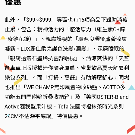
優惠
此外，「$99~$999」專區也有16項商品下殺助消疲
止累，包含：精神活力的「悠活原力（維生素C+鋅
+紫錐花錠）」、親膚護髮的「廣源良曬後蘆薈涼膚
凝露、LUX麗仕柔亮護色洗髮/潤髮」、深層睡眠的
「親膚透氣石墨烯抗菌舒眠枕」、清涼爽快的「天竺
鼠車車正版授權迷你隨身風扇、雀巢飲品夏天解暑利
樂包系列」。而「打掃、烹飪」有助解壓舒心，同場
也推出「WE CHAMP無印風置物收納籃、AOTTO多
功能五開門附輪折疊收納箱」及「美國OSTER-Blend
Active隨我型果汁機、Tefal法國特福抹茶時光系列
24CM不沾深平底鍋」特價優惠。