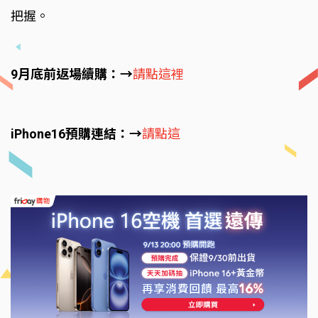
把握。
9月底前返場續購：→
請點這裡
iPhone16預購連結：→
請點這