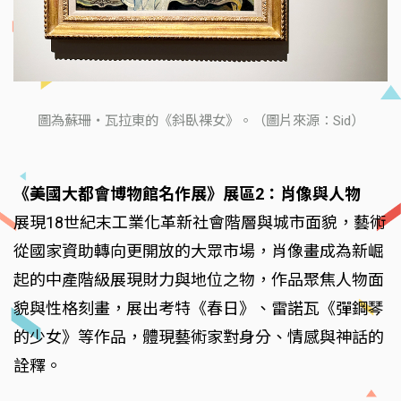
圖為蘇珊・瓦拉東的《斜臥裸女》。（圖片來源：Sid）
《美國大都會博物館名作展》展區2：肖像與人物
展現18世紀末工業化革新社會階層與城市面貌，藝術
從國家資助轉向更開放的大眾市場，肖像畫成為新崛
起的中產階級展現財力與地位之物，作品聚焦人物面
貌與性格刻畫，展出考特《春日》、雷諾瓦《彈鋼琴
的少女》等作品，體現藝術家對身分、情感與神話的
詮釋。