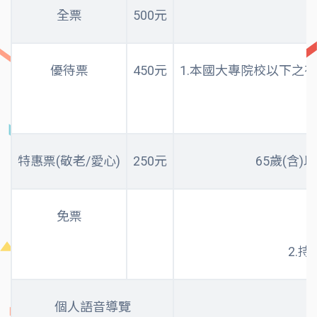
全票
500元
優待票
450元
1.本國大專院校以下之
特惠票(敬老/愛心)
250元
65歲(含
免票
2.
個人語音導覽