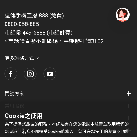
遠傳手機直撥 888 (免費)
0800-058-885
有
問
市話撥 449-5888 (市話計費)
題
* 市話請直撥不加區碼，手機撥打請加 02
找
愛
瑪
更多聯絡方式
門號方案
常用服務
Cookie之使用
關於我們
為了提供您最佳的服務，本網站會在您的電腦中放置並取用我們的
集團服務
Cookie，若您不願接受Cookie的寫入，您可在您使用的瀏覽器功能