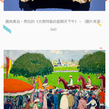
圖為喬治・秀拉的《大傑特島的星期天下午》。（圖片來源：
Sid）