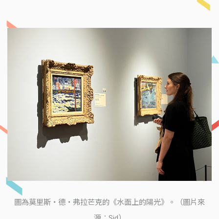
圖為莫里斯・德・弗拉芒克的《水面上的陽光》。（圖片來
源：Sid）