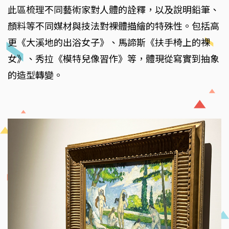
此區梳理不同藝術家對人體的詮釋，以及說明鉛筆、
顏料等不同媒材與技法對裸體描繪的特殊性。包括高
更《大溪地的出浴女子》、馬諦斯《扶手椅上的裸
女》、秀拉《模特兒像習作》等，體現從寫實到抽象
的造型轉變。