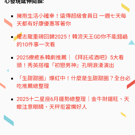
心發現延伸閱讀:
擁抱生活小確幸！遠傳超級會員日 一週七天每
天都有好康優惠等著你
權志龍重磅回歸2025！韓流天王GD你不能錯過
的10件事一次看
2025療癒系韓劇推薦｜《拜託戒酒吧》5大看
頭！秀英搭檔「初戀男神」孔明浪漫演出
「生甜甜圈」爆紅中！什麼是生甜甜圈？全台必
吃推薦總整理
2025十二星座6月運勢總整理｜金牛財運旺、天
蠍注意眼睛、天秤拒當爛好人