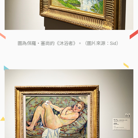
圖為保羅・塞尚的《沐浴者》。（圖片來源：Sid）