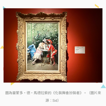
圖為雷蒙多・德・馬德拉索的《化裝舞會扮裝者》。（圖片來
源：Sid）