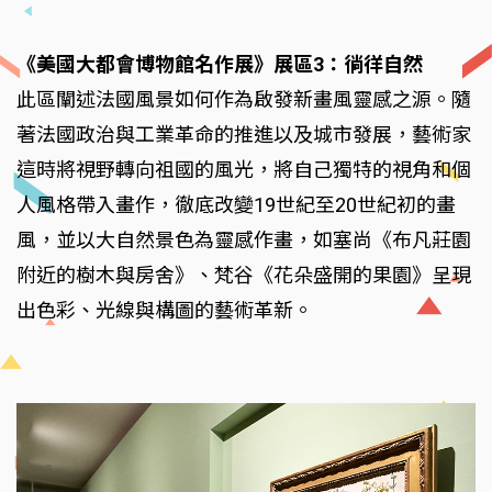
《美國大都會博物館名作展》展區3：徜徉自然
此區闡述法國風景如何作為啟發新畫風靈感之源。隨
著法國政治與工業革命的推進以及城市發展，藝術家
這時將視野轉向祖國的風光，將自己獨特的視角和個
人風格帶入畫作，徹底改變19世紀至20世紀初的畫
風，並以大自然景色為靈感作畫，如塞尚《布凡莊園
附近的樹木與房舍》、梵谷《花朵盛開的果園》呈現
出色彩、光線與構圖的藝術革新。