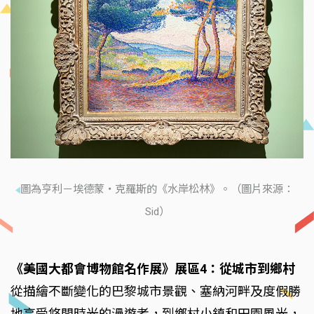
圖為亨利－埃德蒙・克羅斯的《水岸松林》。（圖片來源：
Sid）
《美國大都會博物館名作展》展區4：從城市到鄉村
從描繪不斷變化的巴黎城市景觀、塞納河畔及度假勝
地享受悠閒時光的漫遊者，到鄉村小鎮和田園風光，