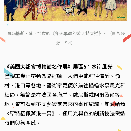
圖為基斯・梵・鄧肯的《冬天早晨的蒙馬特大道》。（圖片來
源：Sid）
《美國大都會博物館名作展》展區5：水岸風光
呈現工業化帶動鐵路運輸，人們更能前往海灘、漁
村、港口等各地。藝術家更便於前往描繪水景風光和
細節，無論是在法國各海岸、威尼斯或阿爾及爾等
地，皆可看到不同藝術家帶來的畫作紀錄，如波納爾
《聖特羅佩舊港一景》，運用光與色的創新技法營造
時間與氛圍感。