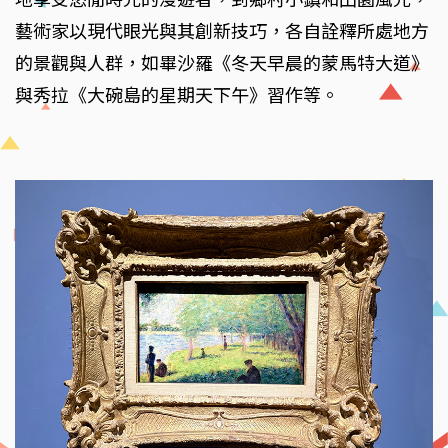
藝術家以現代眼光與其創新技巧，各自詮釋所處地方
的景觀與人群，如畢沙羅《冬天早晨的蒙馬特大道》
與秀拉《大碗島的星期天下午》習作等。