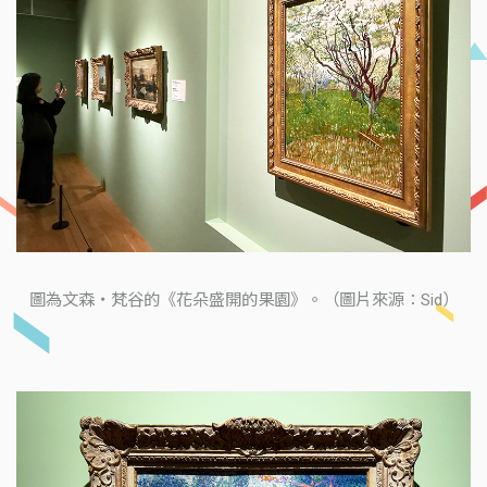
圖為文森・梵谷的《花朵盛開的果園》。（圖片來源：Sid）