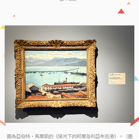
圖為亞伯特・馬爾凱的《陽光下的阿爾及利亞布吉港》。（圖