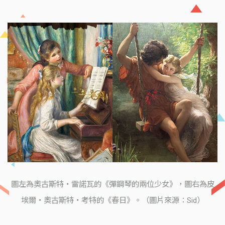
圖左為奧古斯特・雷諾瓦的《彈鋼琴的兩位少女》，圖右為皮
埃爾・奧古斯特・考特的《春日》。（圖片來源：Sid）